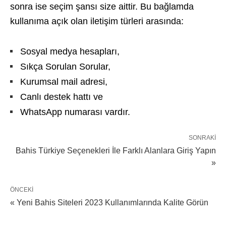
sonra ise seçim şansı size aittir. Bu bağlamda
kullanıma açık olan iletişim türleri arasında:
Sosyal medya hesapları,
Sıkça Sorulan Sorular,
Kurumsal mail adresi,
Canlı destek hattı ve
WhatsApp numarası vardır.
SONRAKI
Bahis Türkiye Seçenekleri İle Farklı Alanlara Giriş Yapın
»
ÖNCEKI
« Yeni Bahis Siteleri 2023 Kullanımlarında Kalite Görün