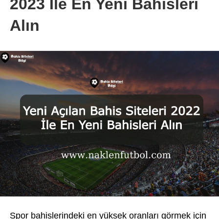
2023 İle En Yeni Bahisleri
Alın
Spor bahislerindeki en yüksek oranları görmek için