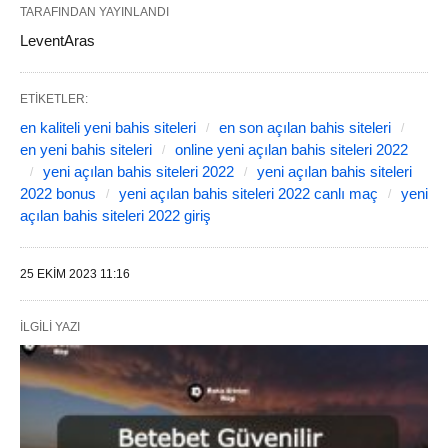
TARAFINDAN YAYINLANDI
LeventAras
ETIKETLER:
en kaliteli yeni bahis siteleri
en son açılan bahis siteleri
en yeni bahis siteleri
online yeni açılan bahis siteleri 2022
yeni açılan bahis siteleri 2022
yeni açılan bahis siteleri
2022 bonus
yeni açılan bahis siteleri 2022 canlı maç
yeni
açılan bahis siteleri 2022 giriş
25 EKIM 2023 11:16
İLGILI YAZI