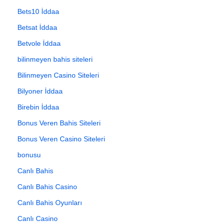
Bets10 İddaa
Betsat İddaa
Betvole İddaa
bilinmeyen bahis siteleri
Bilinmeyen Casino Siteleri
Bilyoner İddaa
Birebin İddaa
Bonus Veren Bahis Siteleri
Bonus Veren Casino Siteleri
bonusu
Canlı Bahis
Canlı Bahis Casino
Canlı Bahis Oyunları
Canlı Casino