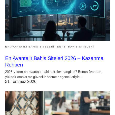
EN AVANTAJLI BAHIS SITELERI
EN İYI BAHIS SITELERI
En Avantajlı Bahis Siteleri 2026 – Kazanma
Rehberi
2026 yılının en avantajlı bahis siteleri hangileri? Bonus fırsatları,
yüksek oranlar ve güvenilir ödeme seçenekleriyle…
31 Temmuz 2026