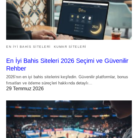
EN İYI BAHIS SITELERI
KUMAR SITELERI
En İyi Bahis Siteleri 2026 Seçimi ve Güvenilir
Rehber
2026'nın en iyi bahis sitelerini keşfedin. Güvenilir platformlar, bonus
fırsatları ve ödeme süreçleri hakkında detaylı…
29 Temmuz 2026