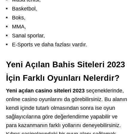
Basketbol,
Boks,
MMA,
Sanal sporlar,
E-Sports ve daha fazlası vardır.
Yeni Açılan Bahis Siteleri 2023
İçin Farklı Oyunları Nelerdir?
Yeni açılan casino siteleri 2023
seçeneklerinde,
online casino oyunlarını da görebilirsiniz. Bu alanın
kendi içinde tutarlı olmasından sonra ise oyun
sağlayıcılarına göre değerlendirme yapabilir ve
para kazanmanın farklı yollarını deneyebilirsiniz.
Kıbrıs casinolarındaki bir oyun alanı sağlamak,