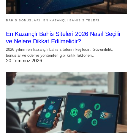
BAHIS BONUSLARI
EN KAZANÇLI BAHIS SITELERI
En Kazançlı Bahis Siteleri 2026 Nasıl Seçilir
ve Nelere Dikkat Edilmelidir?
2026 yılının en kazançlı bahis sitelerini keşfedin. Güvenilirlik,
bonuslar ve ödeme yöntemleri gibi kritik faktörleri…
20 Temmuz 2026