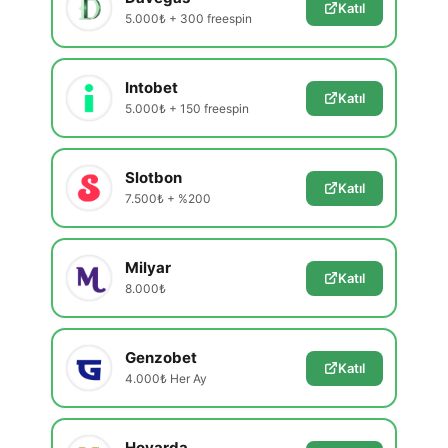
Katıl
5.000₺ + 300 freespin
Intobet
Katıl
5.000₺ + 150 freespin
Slotbon
Katıl
7.500₺ + %200
Milyar
Katıl
8.000₺
Genzobet
Katıl
4.000₺ Her Ay
Hovarda