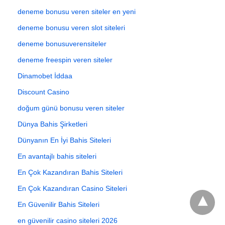
deneme bonusu veren siteler en yeni
deneme bonusu veren slot siteleri
deneme bonusuverensiteler
deneme freespin veren siteler
Dinamobet İddaa
Discount Casino
doğum günü bonusu veren siteler
Dünya Bahis Şirketleri
Dünyanın En İyi Bahis Siteleri
En avantajlı bahis siteleri
En Çok Kazandıran Bahis Siteleri
En Çok Kazandıran Casino Siteleri
En Güvenilir Bahis Siteleri
en güvenilir casino siteleri 2026