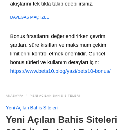
akışlarını tek tıkla takip edebilirsiniz.
DAVEGAS MAÇ İZLE
Bonus fırsatlarını değerlendirirken çevrim
şartları, süre kısıtları ve maksimum çekim
limitlerini kontrol etmek önemlidir. Güncel
bonus türleri ve kullanım detayları için:
https://www.bets10.blog/yazi/bets10-bonus/
ANASAYFA
YENI AÇILAN BAHIS SITELERI
Yeni Açılan Bahis Siteleri
Yeni Açılan Bahis Siteleri