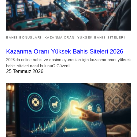
BAHIS BONUSLARI
KAZANMA ORANI YÜKSEK BAHIS SITELERI
Kazanma Oranı Yüksek Bahis Siteleri 2026
2026'da online bahis ve casino oyuncuları için kazanma oranı yüksek
bahis siteleri nasıl bulunur? Güvenli…
25 Temmuz 2026