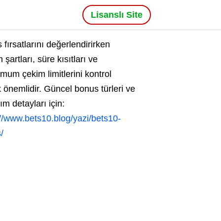
Lisanslı Site
fırsatlarını değerlendirirken
 şartları, süre kısıtları ve
mum çekim limitlerini kontrol
 önemlidir. Güncel bonus türleri ve
ım detayları için:
://www.bets10.blog/yazi/bets10-
/