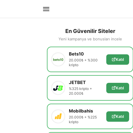
En Güvenilir Siteler
Yeni kampanya ve bonusları incele
Bets10
Katıl
20.000₺ + %300
kripto
JETBET
Katıl
%325 kripto +
20.000₺
Mobilbahis
Katıl
20.000₺ + %225
kripto