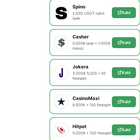
Spino
Katıl
2.000 USDT nakit
iade
Casher
Katıl
5.000₺ iade + 1.000₺
risksiz
Jokera
Katıl
3.000₺ %200 + 50
freespin
CasinoMaxi
Katıl
6.500₺ + 150 freespin
Hitpot
Katıl
5.000₺ + 100 freespin