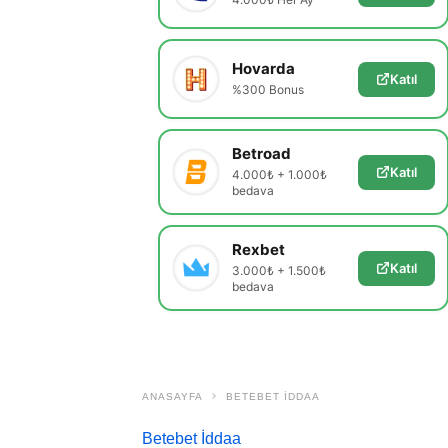
Hovarda
Katıl
%300 Bonus
Betroad
Katıl
4.000₺ + 1.000₺
bedava
Rexbet
Katıl
3.000₺ + 1.500₺
bedava
ANASAYFA
BETEBET İDDAA
Betebet İddaa