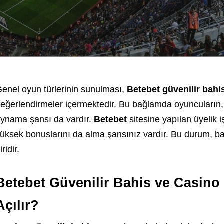
enel oyun türlerinin sunulması,
Betebet güvenilir bahis
eğerlendirmeler içermektedir. Bu bağlamda oyuncuların,
ynama şansı da vardır.
Betebet
sitesine yapılan üyelik
üksek bonuslarını da alma şansınız vardır. Bu durum, bah
iridir.
Betebet Güvenilir Bahis ve Casino 
Açılır?