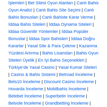
İşlemleri
|
Bet Sitesi Oyun Alanları
|
Canlı Bahis
Oyun Analizi
|
Canlı Bahis Site Seçimi
|
Canlı
Bahis Bonusları
|
Canlı Bahiste Karar Verme
|
İddaa Bahis Siteleri
|
İddaa Oynama Siteleri
|
İddaa Güvenilir Yöntemler
|
İddaa Popüler
Bonuslar
|
İddaa Spor Bahisleri
|
İddaa Doğru
Kararlar
|
Yasal Site & Para Çekme
|
Kazanma
Yüzdesi Artırma
|
Bahis Lisansları
|
Bahis Oyun
Siteleri Üyelik
|
En İyi Bahis Seçenekleri
|
Türkiye’de Yasal Casino
|
Yasal Kumar Siteleri
|
Casino & Bahis Sistemi
|
Betroad İnceleme
|
Bets10 İnceleme
|
Discount Casino İnceleme
|
Hovarda İnceleme
|
Mobilbahis İnceleme
|
Betebet İnceleme
|
Superbetin İnceleme
|
Betvole İnceleme
|
Grandbetting İnceleme
|