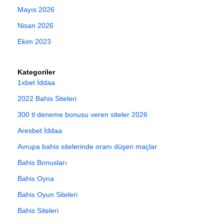
Mayıs 2026
Nisan 2026
Ekim 2023
Kategoriler
1xbet İddaa
2022 Bahis Siteleri
300 tl deneme bonusu veren siteler 2026
Aresbet İddaa
Avrupa bahis sitelerinde oranı düşen maçlar
Bahis Bonusları
Bahis Oyna
Bahis Oyun Siteleri
Bahis Siteleri