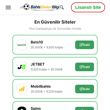
Lisanslı Site
En Güvenilir Siteler
Yeni kampanya ve bonusları incele
Bets10
Katıl
20.000₺ + %300 kripto
JETBET
Katıl
%325 kripto + 20.000₺
Mobilbahis
Katıl
20.000₺ + %225 kripto
Spino