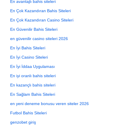
En avantajlı bahis siteleri
En Çok Kazandıran Bahis Siteleri
En Çok Kazandıran Casino Siteleri
En Güvenilir Bahis Siteleri
en güvenilir casino siteleri 2026
En İyi Bahis Siteleri
En İyi Casino Siteleri
En İyi İddaa Uygulaması
En iyi oranlı bahis siteleri
En kazançlı bahis siteleri
En Sağlam Bahis Siteleri
en yeni deneme bonusu veren siteler 2026
Futbol Bahis Siteleri
genzobet giriş