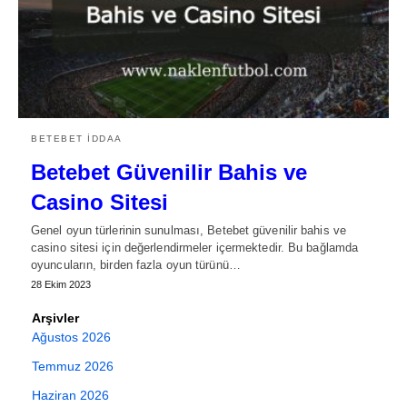
BETEBET İDDAA
Betebet Güvenilir Bahis ve
Casino Sitesi
Genel oyun türlerinin sunulması, Betebet güvenilir bahis ve
casino sitesi için değerlendirmeler içermektedir. Bu bağlamda
oyuncuların, birden fazla oyun türünü…
28 Ekim 2023
Arşivler
Ağustos 2026
Temmuz 2026
Haziran 2026