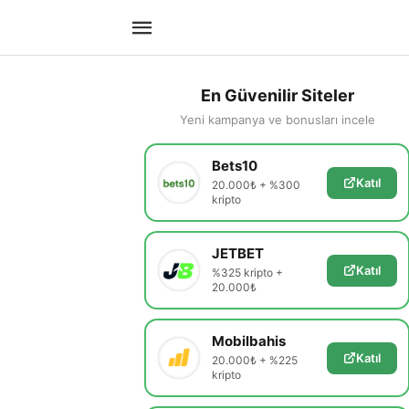
En Güvenilir Siteler
Yeni kampanya ve bonusları incele
Bets10
Katıl
20.000₺ + %300
kripto
JETBET
Katıl
%325 kripto +
20.000₺
Mobilbahis
Katıl
20.000₺ + %225
kripto