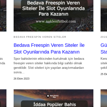
BEDAVA FREESPIN VEREN SITELER
202
Bedava Freespin Veren Siteler İle
Gün
Slot Oyunlarında Para Kazanın
Sta
his
Spor bahislerinin etkisinden kurtulmak için bedava
Kend
anda
freespin veren siteler hakkında bilgi sahibi olmak
site
gereklidir. Slot siteleri için yapılan araştırmalardan
şeki
sonra…
25 E
26 Ekim 2023