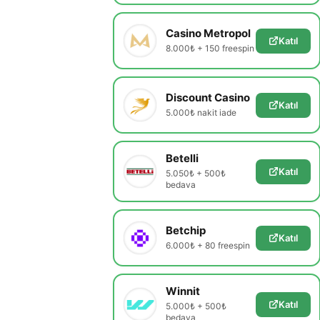
Casino Metropol
Katıl
8.000₺ + 150 freespin
Discount Casino
Katıl
5.000₺ nakit iade
Betelli
Katıl
5.050₺ + 500₺
bedava
Betchip
Katıl
6.000₺ + 80 freespin
Winnit
Katıl
5.000₺ + 500₺
bedava