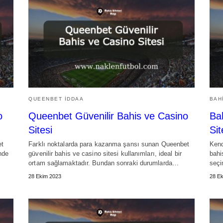
QUEENBET İDDAA
BAH
o
Queenbet Güvenilir Bahis ve Casino
Ba
Sitesi
Sit
et
Farklı noktalarda para kazanma şansı sunan Queenbet
Kend
inde
güvenilir bahis ve casino sitesi kullanımları, ideal bir
bahi
ortam sağlamaktadır. Bundan sonraki durumlarda…
seçi
28 Ekim 2023
28 E