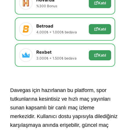
Katıl
%300 Bonus
Betroad
Katıl
4.000₺ + 1.000₺ bedava
Rexbet
Katıl
3.000₺ + 1.500₺ bedava
Davegas için hazırlanan bu platform, spor
tutkunlarına kesintisiz ve hızlı maç yayınları
sunan kapsamlı bir canlı maç izleme
merkezidir. Kullanıcı dostu yapısıyla dilediğiniz
karşılaşmaya anında erişebilir, güncel maç