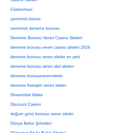
Casinomaxi
çevrimsiz bonus
cevrimsiz deneme bonusu
Deneme Bonusu Veren Casino Siteleri
deneme bonusu veren casino siteleri 2026
deneme bonusu veren siteler en yeni
deneme bonusu veren slot siteleri
deneme bonusuverensiteler
deneme freespin veren siteler
Dinamobet İddaa
Discount Casino
doğum günü bonusu veren siteler
Dünya Bahis Şirketleri
Dünyanın En İyi Bahis Siteleri