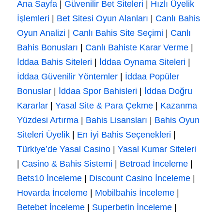
Ana Sayfa
|
Güvenilir Bet Siteleri
|
Hızlı Üyelik
İşlemleri
|
Bet Sitesi Oyun Alanları
|
Canlı Bahis
Oyun Analizi
|
Canlı Bahis Site Seçimi
|
Canlı
Bahis Bonusları
|
Canlı Bahiste Karar Verme
|
İddaa Bahis Siteleri
|
İddaa Oynama Siteleri
|
İddaa Güvenilir Yöntemler
|
İddaa Popüler
Bonuslar
|
İddaa Spor Bahisleri
|
İddaa Doğru
Kararlar
|
Yasal Site & Para Çekme
|
Kazanma
Yüzdesi Artırma
|
Bahis Lisansları
|
Bahis Oyun
Siteleri Üyelik
|
En İyi Bahis Seçenekleri
|
Türkiye’de Yasal Casino
|
Yasal Kumar Siteleri
|
Casino & Bahis Sistemi
|
Betroad İnceleme
|
Bets10 İnceleme
|
Discount Casino İnceleme
|
Hovarda İnceleme
|
Mobilbahis İnceleme
|
Betebet İnceleme
|
Superbetin İnceleme
|