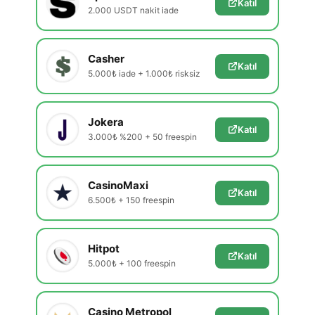
Katıl
2.000 USDT nakit iade
Casher
Katıl
5.000₺ iade + 1.000₺ risksiz
Jokera
Katıl
3.000₺ %200 + 50 freespin
CasinoMaxi
Katıl
6.500₺ + 150 freespin
Hitpot
Katıl
5.000₺ + 100 freespin
Casino Metropol