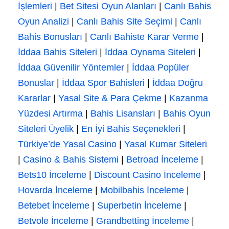
İşlemleri
|
Bet Sitesi Oyun Alanları
|
Canlı Bahis
Oyun Analizi
|
Canlı Bahis Site Seçimi
|
Canlı
Bahis Bonusları
|
Canlı Bahiste Karar Verme
|
İddaa Bahis Siteleri
|
İddaa Oynama Siteleri
|
İddaa Güvenilir Yöntemler
|
İddaa Popüler
Bonuslar
|
İddaa Spor Bahisleri
|
İddaa Doğru
Kararlar
|
Yasal Site & Para Çekme
|
Kazanma
Yüzdesi Artırma
|
Bahis Lisansları
|
Bahis Oyun
Siteleri Üyelik
|
En İyi Bahis Seçenekleri
|
Türkiye’de Yasal Casino
|
Yasal Kumar Siteleri
|
Casino & Bahis Sistemi
|
Betroad İnceleme
|
Bets10 İnceleme
|
Discount Casino İnceleme
|
Hovarda İnceleme
|
Mobilbahis İnceleme
|
Betebet İnceleme
|
Superbetin İnceleme
|
Betvole İnceleme
|
Grandbetting İnceleme
|