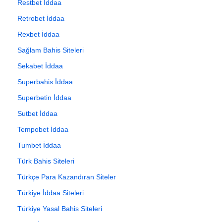
Restbet İddaa
Retrobet İddaa
Rexbet İddaa
Sağlam Bahis Siteleri
Sekabet İddaa
Superbahis İddaa
Superbetin İddaa
Sutbet İddaa
Tempobet İddaa
Tumbet İddaa
Türk Bahis Siteleri
Türkçe Para Kazandıran Siteler
Türkiye İddaa Siteleri
Türkiye Yasal Bahis Siteleri