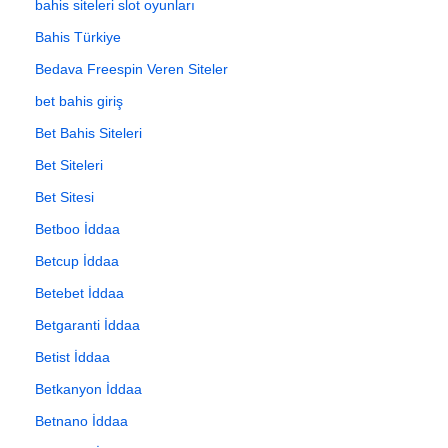
bahis siteleri slot oyunları
Bahis Türkiye
Bedava Freespin Veren Siteler
bet bahis giriş
Bet Bahis Siteleri
Bet Siteleri
Bet Sitesi
Betboo İddaa
Betcup İddaa
Betebet İddaa
Betgaranti İddaa
Betist İddaa
Betkanyon İddaa
Betnano İddaa