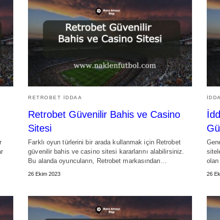
RETROBET İDDAA
İDD
Retrobet Güvenilir Bahis ve Casino
İd
Sitesi
Gü
r
Farklı oyun türlerini bir arada kullanmak için Retrobet
Gene
ar
güvenilir bahis ve casino sitesi kararlarını alabilirsiniz.
site
Bu alanda oyuncuların, Retrobet markasından…
olan
26 Ekim 2023
26 E