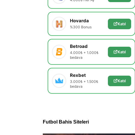
Hovarda
Katıl
%300 Bonus
Betroad
Katıl
4.000₺ + 1.000₺
bedava
Rexbet
Katıl
3.000₺ + 1.500₺
bedava
Futbol Bahis Siteleri