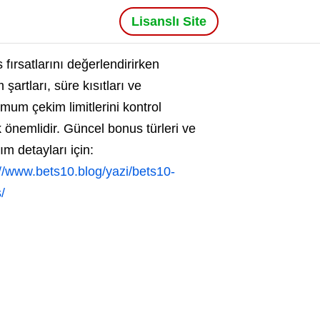
Lisanslı Site
fırsatlarını değerlendirirken
 şartları, süre kısıtları ve
mum çekim limitlerini kontrol
 önemlidir. Güncel bonus türleri ve
ım detayları için:
://www.bets10.blog/yazi/bets10-
/