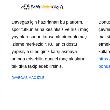
Davegas için hazırlanan bu platform,
Bonus 
spor tutkunlarına kesintisiz ve hızlı maç
çevrim
yayınları sunan kapsamlı bir canlı maç
maksi
izleme merkezidir. Kullanıcı dostu
etmek
yapısıyla dilediğiniz karşılaşmaya
kullan
anında erişebilir, güncel maç akışlarını
https
tek tıkla takip edebilirsiniz.
bonus
DAVEGAS MAÇ İZLE