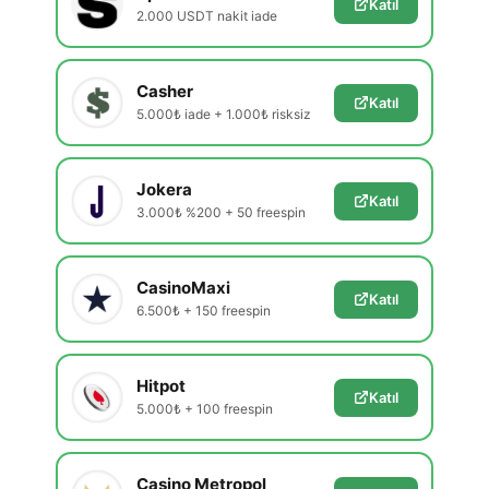
Katıl
2.000 USDT nakit iade
Casher
Katıl
5.000₺ iade + 1.000₺ risksiz
Jokera
Katıl
3.000₺ %200 + 50 freespin
CasinoMaxi
Katıl
6.500₺ + 150 freespin
Hitpot
Katıl
5.000₺ + 100 freespin
Casino Metropol