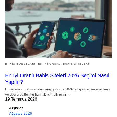
BAHIS BONUSLARI
EN IYI ORANLI BAHIS SITELERI
En İyi Oranlı Bahis Siteleri 2026 Seçimi Nasıl
Yapılır?
En iyi oranlı bahis siteleri arayışınızda 2026'nın güncel seçeneklerini
ve doğru platformu bulmak için bilmeniz…
19 Temmuz 2026
Arşivler
Ağustos 2026