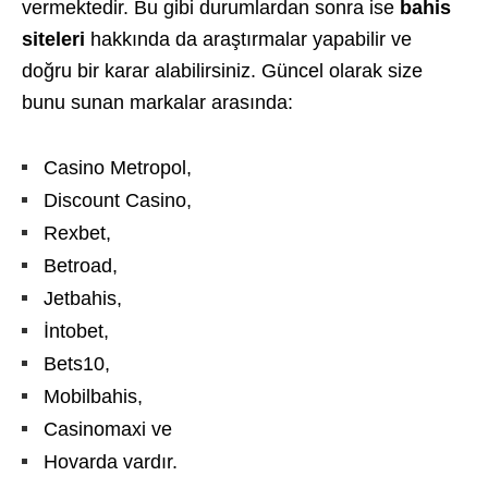
vermektedir. Bu gibi durumlardan sonra ise
bahis
siteleri
hakkında da araştırmalar yapabilir ve
doğru bir karar alabilirsiniz. Güncel olarak size
bunu sunan markalar arasında:
Casino Metropol,
Discount Casino,
Rexbet,
Betroad,
Jetbahis,
İntobet,
Bets10,
Mobilbahis,
Casinomaxi ve
Hovarda vardır.