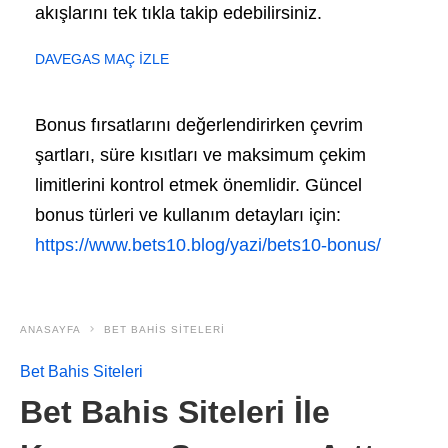
akışlarını tek tıkla takip edebilirsiniz.
DAVEGAS MAÇ İZLE
Bonus fırsatlarını değerlendirirken çevrim
şartları, süre kısıtları ve maksimum çekim
limitlerini kontrol etmek önemlidir. Güncel
bonus türleri ve kullanım detayları için:
https://www.bets10.blog/yazi/bets10-bonus/
ANASAYFA
BET BAHIS SITELERI
Bet Bahis Siteleri
Bet Bahis Siteleri İle