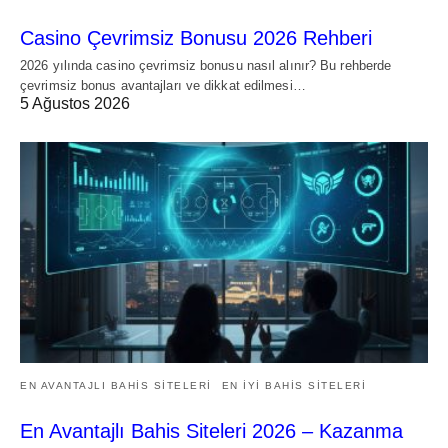
Casino Çevrimsiz Bonusu 2026 Rehberi
2026 yılında casino çevrimsiz bonusu nasıl alınır? Bu rehberde
çevrimsiz bonus avantajları ve dikkat edilmesi…
5 Ağustos 2026
EN AVANTAJLI BAHIS SITELERI
EN İYI BAHIS SITELERI
En Avantajlı Bahis Siteleri 2026 – Kazanma