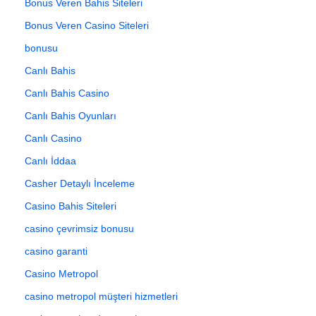
Bonus Veren Bahis Siteleri
Bonus Veren Casino Siteleri
bonusu
Canlı Bahis
Canlı Bahis Casino
Canlı Bahis Oyunları
Canlı Casino
Canlı İddaa
Casher Detaylı İnceleme
Casino Bahis Siteleri
casino çevrimsiz bonusu
casino garanti
Casino Metropol
casino metropol müşteri hizmetleri