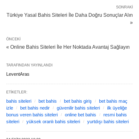
SONRAKI
Türkiye Yasal Bahis Siteleri İle Daha Doğru Sonuçlar Alın
»
ÖNCEKI
« Online Bahis Siteleri İle Her Noktada Avantaj Sağlayın
TARAFINDAN YAYINLANDI
LeventAras
ETIKETLER:
bahis siteleri
bet bahis
bet bahis giriş
bet bahis maç
izle
bet bahis nedir
güvenilir bahis siteleri
ilk üyeliğe
bonus veren bahis siteleri
online bet bahis
resmi bahis
siteleri
yüksek oranlı bahis siteleri
yurtdışı bahis siteleri