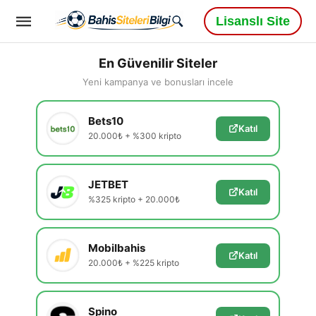
Lisanslı Site
En Güvenilir Siteler
Yeni kampanya ve bonusları incele
Bets10
Katıl
20.000₺ + %300 kripto
JETBET
Katıl
%325 kripto + 20.000₺
Mobilbahis
Katıl
20.000₺ + %225 kripto
Spino