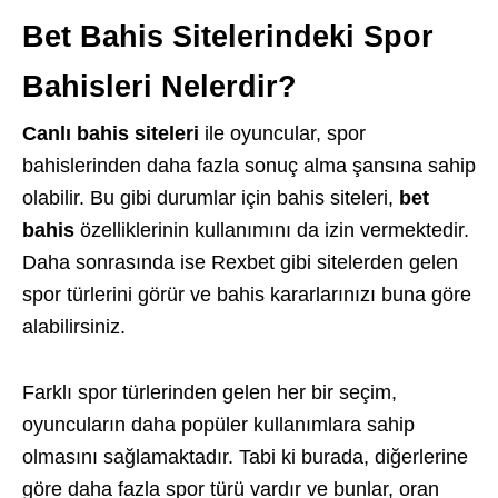
Bet Bahis Sitelerindeki Spor
Bahisleri Nelerdir?
Canlı bahis siteleri
ile oyuncular, spor
bahislerinden daha fazla sonuç alma şansına sahip
olabilir. Bu gibi durumlar için bahis siteleri,
bet
bahis
özelliklerinin kullanımını da izin vermektedir.
Daha sonrasında ise Rexbet gibi sitelerden gelen
spor türlerini görür ve bahis kararlarınızı buna göre
alabilirsiniz.
Farklı spor türlerinden gelen her bir seçim,
oyuncuların daha popüler kullanımlara sahip
olmasını sağlamaktadır. Tabi ki burada, diğerlerine
göre daha fazla spor türü vardır ve bunlar, oran