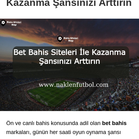
Kazanma Şansınızı Arttırın
Ön ve canlı bahis konusunda adil olan
bet bahis
markaları, günün her saati oyun oynama şansı