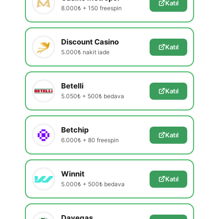
Katıl
8.000₺ + 150 freespin
Discount Casino
Katıl
5.000₺ nakit iade
Betelli
Katıl
5.050₺ + 500₺ bedava
Betchip
Katıl
6.000₺ + 80 freespin
Winnit
Katıl
5.000₺ + 500₺ bedava
Davegas