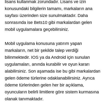
lisans kullanmak zorundadır. Lisans ve izin
konusundaki bilgilerin tamamı, markaların ana
sayfası üzerinden size sunulmaktadır. Daha
sonrasında ise Bets10 gibi markalardan gelen
mobil uygulamalara geçebilirsiniz.
Mobil uygulama konusuna yatırım yapan
markaların, net bir şekilde talep verdiği
bilinmektedir. IOS ya da Android için sunulan
uygulamaları, anında kurabilir ve oyun kararı
alabilirsiniz. Son aşamada ise bu gibi markalardan
gelen ödeme türlerine odaklanabilirsiniz. Ayrıca
ödeme türlerinden gelen her bir açıklama,
oyuncuların belirli limitlere göre sistem kurmasına
olanak tanımaktadır.