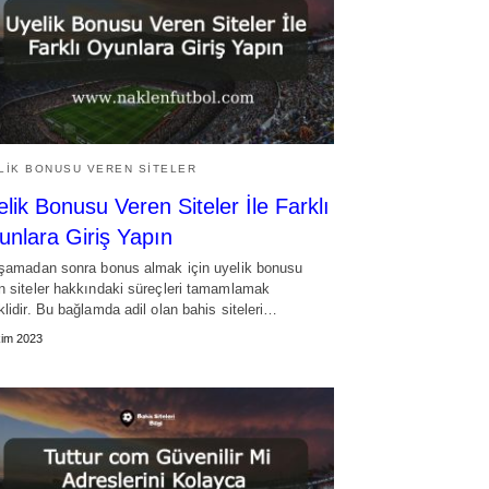
LIK BONUSU VEREN SITELER
lik Bonusu Veren Siteler İle Farklı
unlara Giriş Yapın
aşamadan sonra bonus almak için uyelik bonusu
n siteler hakkındaki süreçleri tamamlamak
klidir. Bu bağlamda adil olan bahis siteleri…
kim 2023