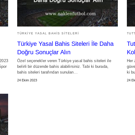
TÜRKIYE YASAL BAHIS SITELERI
TUT
Türkiye Yasal Bahis Siteleri İle Daha
Tut
Doğru Sonuçlar Alın
Ko
 2023
Özel seçenekler veren Türkiye yasal bahis siteleri ile
Her 
Spor
belirli bir düzende bahis alabilirsiniz. Tabi ki burada,
güve
bahis siteleri tarafından sunulan…
ki b
24 Ekim 2023
24 E