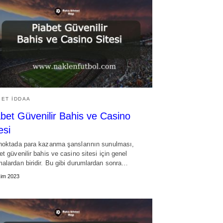
BET İDDAA
bet Güvenilir Bahis ve Casino
esi
noktada para kazanma şanslarının sunulması,
et güvenilir bahis ve casino sitesi için genel
alardan biridir. Bu gibi durumlardan sonra…
kim 2023