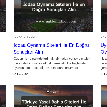
İDDAA SITELERI
ÜYE
İddaa Oynama Siteleri İle En Doğru
Uye
Sonuçları Alın
Oy
Güvenli bir sistemde kalmak için iddaa oynama siteleri
İlk 
iz.
hakkında bilgi sahibi olmak gereklidir. Bu bağlamda
vere
oyuncuların, iddaa siteleri konusunu anlaması…
gere
25 Ekim 2023
25 E