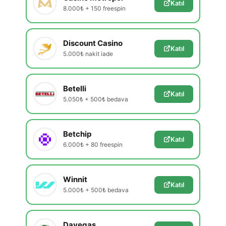
Katıl
8.000₺ + 150 freespin
Discount Casino
Katıl
5.000₺ nakit iade
Betelli
Katıl
5.050₺ + 500₺ bedava
Betchip
Katıl
6.000₺ + 80 freespin
Winnit
Katıl
5.000₺ + 500₺ bedava
Davegas