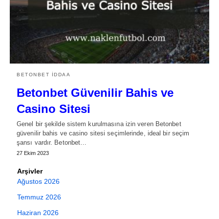
BETONBET İDDAA
Betonbet Güvenilir Bahis ve
Casino Sitesi
Genel bir şekilde sistem kurulmasına izin veren Betonbet
güvenilir bahis ve casino sitesi seçimlerinde, ideal bir seçim
şansı vardır. Betonbet…
27 Ekim 2023
Arşivler
Ağustos 2026
Temmuz 2026
Haziran 2026