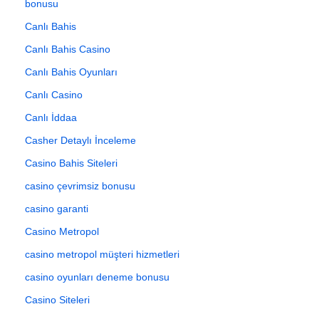
bonusu
Canlı Bahis
Canlı Bahis Casino
Canlı Bahis Oyunları
Canlı Casino
Canlı İddaa
Casher Detaylı İnceleme
Casino Bahis Siteleri
casino çevrimsiz bonusu
casino garanti
Casino Metropol
casino metropol müşteri hizmetleri
casino oyunları deneme bonusu
Casino Siteleri