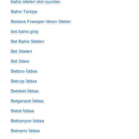
bahis siteleri slot oyunları
Bahis Türkiye
Bedava Freespin Veren Siteler
bet bahis giriş
Bet Bahis Siteleri
Bet Siteleri
Bet Sitesi
Betboo İddaa
Betcup İddaa
Betebet İddaa
Betgaranti İddaa
Betist İddaa
Betkanyon İddaa
Betnano İddaa