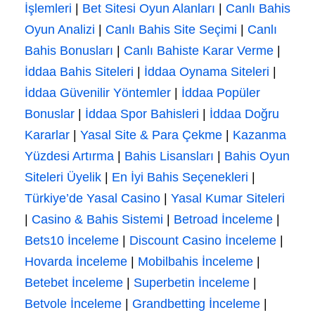
İşlemleri
|
Bet Sitesi Oyun Alanları
|
Canlı Bahis
Oyun Analizi
|
Canlı Bahis Site Seçimi
|
Canlı
Bahis Bonusları
|
Canlı Bahiste Karar Verme
|
İddaa Bahis Siteleri
|
İddaa Oynama Siteleri
|
İddaa Güvenilir Yöntemler
|
İddaa Popüler
Bonuslar
|
İddaa Spor Bahisleri
|
İddaa Doğru
Kararlar
|
Yasal Site & Para Çekme
|
Kazanma
Yüzdesi Artırma
|
Bahis Lisansları
|
Bahis Oyun
Siteleri Üyelik
|
En İyi Bahis Seçenekleri
|
Türkiye’de Yasal Casino
|
Yasal Kumar Siteleri
|
Casino & Bahis Sistemi
|
Betroad İnceleme
|
Bets10 İnceleme
|
Discount Casino İnceleme
|
Hovarda İnceleme
|
Mobilbahis İnceleme
|
Betebet İnceleme
|
Superbetin İnceleme
|
Betvole İnceleme
|
Grandbetting İnceleme
|