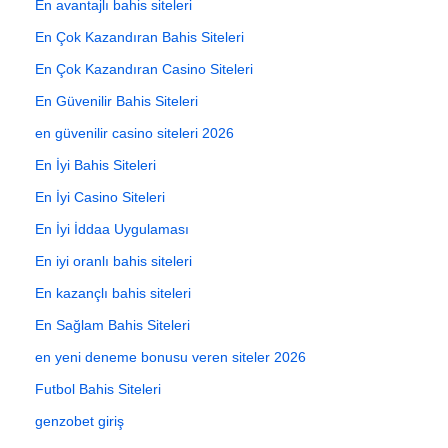
En avantajlı bahis siteleri
En Çok Kazandıran Bahis Siteleri
En Çok Kazandıran Casino Siteleri
En Güvenilir Bahis Siteleri
en güvenilir casino siteleri 2026
En İyi Bahis Siteleri
En İyi Casino Siteleri
En İyi İddaa Uygulaması
En iyi oranlı bahis siteleri
En kazançlı bahis siteleri
En Sağlam Bahis Siteleri
en yeni deneme bonusu veren siteler 2026
Futbol Bahis Siteleri
genzobet giriş