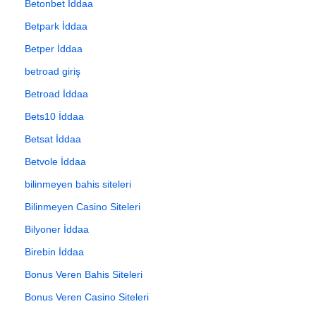
Betonbet İddaa
Betpark İddaa
Betper İddaa
betroad giriş
Betroad İddaa
Bets10 İddaa
Betsat İddaa
Betvole İddaa
bilinmeyen bahis siteleri
Bilinmeyen Casino Siteleri
Bilyoner İddaa
Birebin İddaa
Bonus Veren Bahis Siteleri
Bonus Veren Casino Siteleri