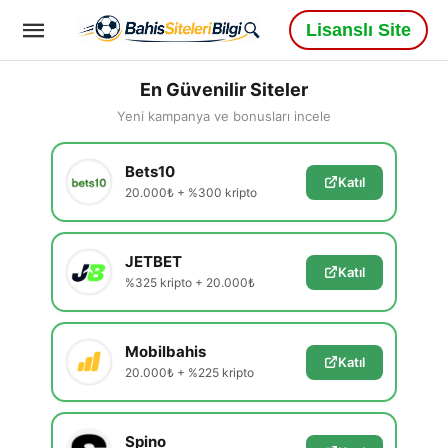
Lisanslı Site
En Güvenilir Siteler
Yeni kampanya ve bonusları incele
Bets10
Katıl
20.000₺ + %300 kripto
JETBET
Katıl
%325 kripto + 20.000₺
Mobilbahis
Katıl
20.000₺ + %225 kripto
Spino