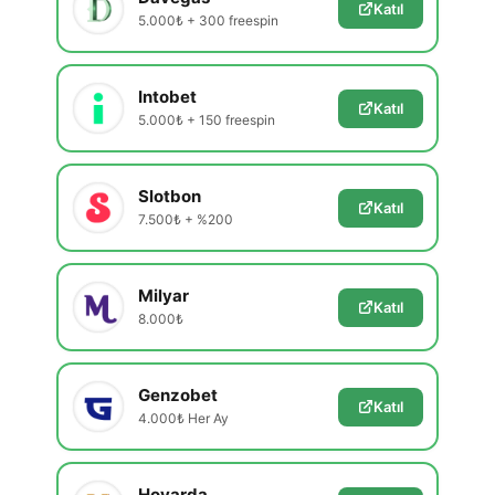
Katıl
5.000₺ + 300 freespin
Intobet
Katıl
5.000₺ + 150 freespin
Slotbon
Katıl
7.500₺ + %200
Milyar
Katıl
8.000₺
Genzobet
Katıl
4.000₺ Her Ay
Hovarda