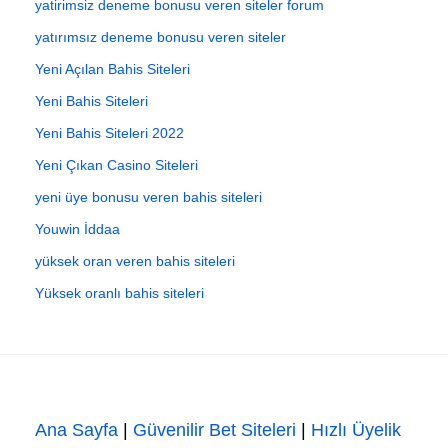
yatirimsiz deneme bonusu veren siteler forum
yatırımsız deneme bonusu veren siteler
Yeni Açılan Bahis Siteleri
Yeni Bahis Siteleri
Yeni Bahis Siteleri 2022
Yeni Çıkan Casino Siteleri
yeni üye bonusu veren bahis siteleri
Youwin İddaa
yüksek oran veren bahis siteleri
Yüksek oranlı bahis siteleri
Ana Sayfa
|
Güvenilir Bet Siteleri
|
Hızlı Üyelik