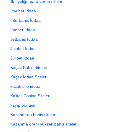
ilk üyeliğe para veren siteler
İmajbet İddaa
İnterbahis İddaa
İntobet İddaa
Jetbahis İddaa
Jojobet İddaa
Julibet İddaa
Kaçak Bahis Siteleri
Kaçak İddaa Siteleri
kaçak site iddaa
Kaliteli Casino Siteleri
kayıp bonusu
Kazandıran bahis siteleri
Kazanma oranı yüksek bahis siteleri