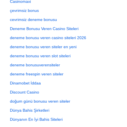
Casinomaxi
çevrimsiz bonus
cevrimsiz deneme bonusu
Deneme Bonusu Veren Casino Siteleri
deneme bonusu veren casino siteleri 2026
deneme bonusu veren siteler en yeni
deneme bonusu veren slot siteleri
deneme bonusuverensiteler
deneme freespin veren siteler
Dinamobet İddaa
Discount Casino
doğum günü bonusu veren siteler
Dünya Bahis Şirketleri
Dünyanın En İyi Bahis Siteleri