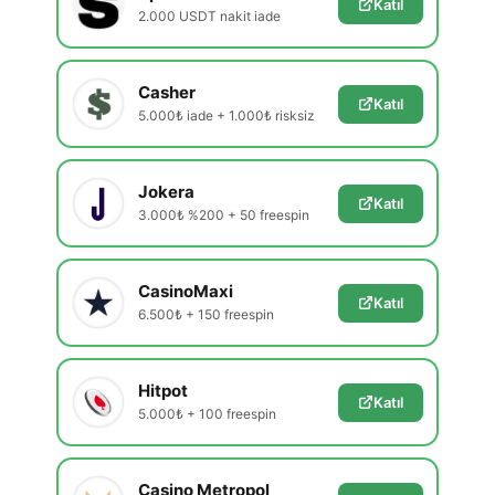
Katıl
2.000 USDT nakit iade
Casher
Katıl
5.000₺ iade + 1.000₺ risksiz
Jokera
Katıl
3.000₺ %200 + 50 freespin
CasinoMaxi
Katıl
6.500₺ + 150 freespin
Hitpot
Katıl
5.000₺ + 100 freespin
Casino Metropol