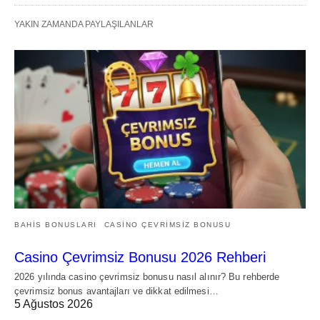
YAKIN ZAMANDA PAYLAŞILANLAR
BAHIS BONUSLARI
CASINO ÇEVRIMSIZ BONUSU
Casino Çevrimsiz Bonusu 2026 Rehberi
2026 yılında casino çevrimsiz bonusu nasıl alınır? Bu rehberde
çevrimsiz bonus avantajları ve dikkat edilmesi…
5 Ağustos 2026