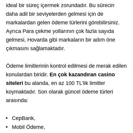
ideal bir süreç içermek zorundadır. Bu sürecin
daha adil bir seviyelerden gelmesi için de
markalardan gelen ödeme türlerini görebilirsiniz.
Ayrıca Para çekme yollarının çok fazla sayıda
gelmesi, Hovarda gibi markaların bir adım öne
çıkmasını sağlamaktadır.
Ödeme limitlerinin kontrol edilmesi de merak edilen
konulardan biridir.
En çok kazandıran casino
siteleri
bu alanda, en az 100 TL’lik limitler
koymaktadır. Son olarak güncel ödeme türleri
arasında:
CepBank,
Mobil Ödeme,