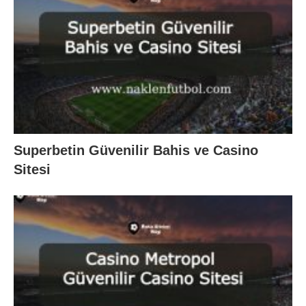
Superbetin Güvenilir Bahis ve Casino
Sitesi