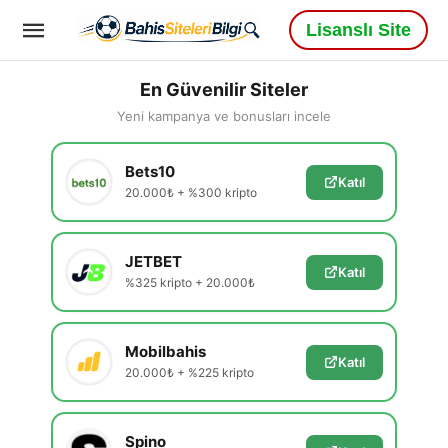
Lisanslı Site
En Güvenilir Siteler
Yeni kampanya ve bonusları incele
Bets10
Katıl
20.000₺ + %300 kripto
JETBET
Katıl
%325 kripto + 20.000₺
Mobilbahis
Katıl
20.000₺ + %225 kripto
Spino