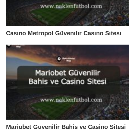
Casino Metropol Güvenilir Casino Sitesi
Mariobet Güvenilir Bahis ve Casino Sitesi