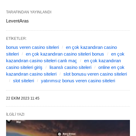
TARAFINDAN YAYINLANDI
LeventAras
ETIKETLER:
bonus veren casino siteleri
en çok kazandıran casino
siteleri
en çok kazandıran casino siteleri bonus
en çok
kazandıran casino siteleri canlı maç
en çok kazandıran
casino siteleri giriş
lisanslı casino siteleri
online en çok
kazandıran casino siteleri
slot bonusu veren casino siteleri
slot siteleri
yatırımsız bonus veren casino siteleri
22 EKIM 2023 11:45
İLGILI YAZI