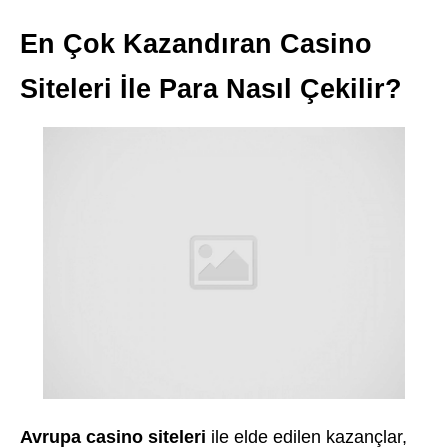
En Çok Kazandıran Casino
Siteleri İle Para Nasıl Çekilir?
Avrupa casino siteleri
ile elde edilen kazançlar,