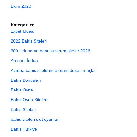
Ekim 2023
Kategoriler
1xbet İddaa
2022 Bahis Siteleri
300 tl deneme bonusu veren siteler 2026
Aresbet İddaa
Avrupa bahis sitelerinde oranı düşen maçlar
Bahis Bonusları
Bahis Oyna
Bahis Oyun Siteleri
Bahis Siteleri
bahis siteleri slot oyunları
Bahis Türkiye