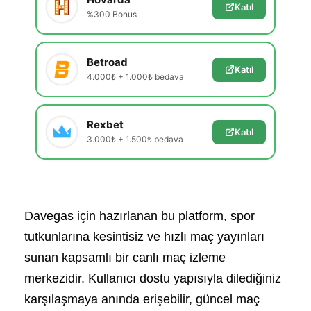
Katıl
%300 Bonus
Betroad
Katıl
4.000₺ + 1.000₺ bedava
Rexbet
Katıl
3.000₺ + 1.500₺ bedava
Davegas için hazırlanan bu platform, spor
tutkunlarına kesintisiz ve hızlı maç yayınları
sunan kapsamlı bir canlı maç izleme
merkezidir. Kullanıcı dostu yapısıyla dilediğiniz
karşılaşmaya anında erişebilir, güncel maç