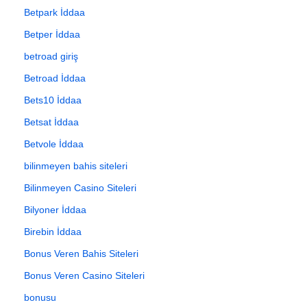
Betpark İddaa
Betper İddaa
betroad giriş
Betroad İddaa
Bets10 İddaa
Betsat İddaa
Betvole İddaa
bilinmeyen bahis siteleri
Bilinmeyen Casino Siteleri
Bilyoner İddaa
Birebin İddaa
Bonus Veren Bahis Siteleri
Bonus Veren Casino Siteleri
bonusu