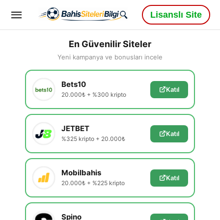
Lisanslı Site
En Güvenilir Siteler
Yeni kampanya ve bonusları incele
Bets10
Katıl
20.000₺ + %300 kripto
JETBET
Katıl
%325 kripto + 20.000₺
Mobilbahis
Katıl
20.000₺ + %225 kripto
Spino