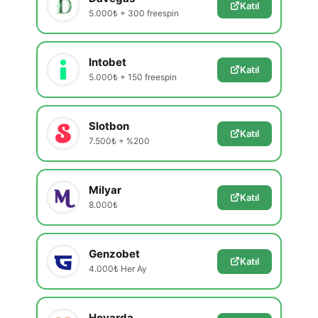
Katıl
5.000₺ + 300 freespin
Intobet
Katıl
5.000₺ + 150 freespin
Slotbon
Katıl
7.500₺ + %200
Milyar
Katıl
8.000₺
Genzobet
Katıl
4.000₺ Her Ay
Hovarda