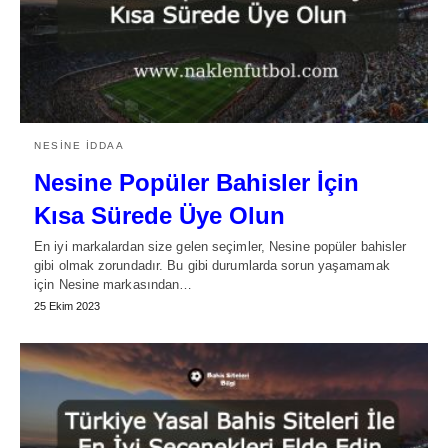
NESINE İDDAA
Nesine Popüler Bahisler İçin
Kısa Sürede Üye Olun
En iyi markalardan size gelen seçimler, Nesine popüler bahisler
gibi olmak zorundadır. Bu gibi durumlarda sorun yaşamamak
için Nesine markasından…
25 Ekim 2023