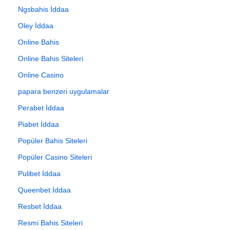
Ngsbahis İddaa
Oley İddaa
Online Bahis
Online Bahis Siteleri
Online Casino
papara benzeri uygulamalar
Perabet İddaa
Piabet İddaa
Popüler Bahis Siteleri
Popüler Casino Siteleri
Pulibet İddaa
Queenbet İddaa
Resbet İddaa
Resmi Bahis Siteleri