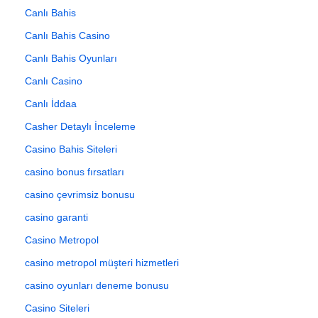
Canlı Bahis
Canlı Bahis Casino
Canlı Bahis Oyunları
Canlı Casino
Canlı İddaa
Casher Detaylı İnceleme
Casino Bahis Siteleri
casino bonus fırsatları
casino çevrimsiz bonusu
casino garanti
Casino Metropol
casino metropol müşteri hizmetleri
casino oyunları deneme bonusu
Casino Siteleri