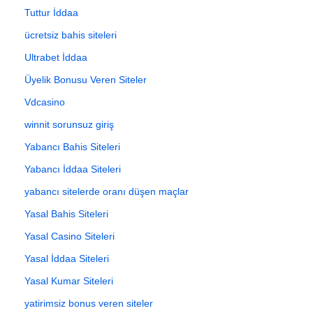
Tuttur İddaa
ücretsiz bahis siteleri
Ultrabet İddaa
Üyelik Bonusu Veren Siteler
Vdcasino
winnit sorunsuz giriş
Yabancı Bahis Siteleri
Yabancı İddaa Siteleri
yabancı sitelerde oranı düşen maçlar
Yasal Bahis Siteleri
Yasal Casino Siteleri
Yasal İddaa Siteleri
Yasal Kumar Siteleri
yatirimsiz bonus veren siteler