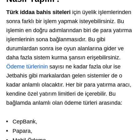
Türk iddaa bahis siteleri
için üyelik işlemlerinden
sonra farklı bir işlem yapmak isteyebilirsiniz. Bu
işlemin en doğru adımlarından biri de para yatırma
işlemlerinin sona bağlanmasıdır. Bu gibi
durumlardan sonra ise oyun alanlarına gider ve
daha fazla sistem kurma şansın erişebilirsiniz.
Ödeme türlerinin
sayısı ne kadar fazla olur ise
Jetbahis gibi markalardan gelen sistemler de o
kadar anlamlı olacaktır. Her bir para yatırma aracı,
kendine özel yatırım limitleri de içerebilir. Bu
bağlamda anlamlı olan ödeme türleri arasında:
CepBank,
Papara,