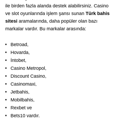
ile birden fazla alanda destek alabilirsiniz. Casino
ve slot oyunlarında işlem şansı sunan
Türk bahis
sitesi
aramalarında, daha popüler olan bazı
markalar vardır. Bu markalar arasında:
Betroad,
Hovarda,
İntobet,
Casino Metropol,
Discount Casino,
Casinomaxi,
Jetbahis,
Mobilbahis,
Rexbet ve
Bets10 vardır.