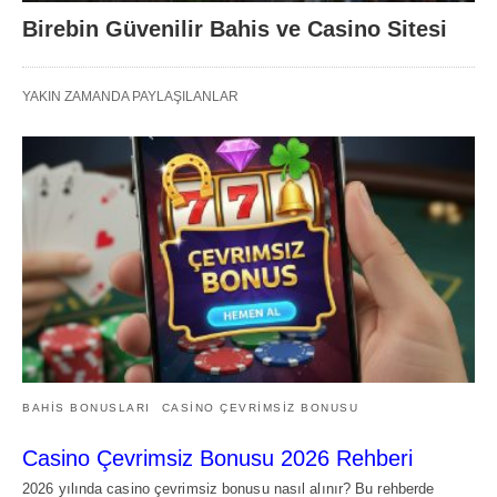
Birebin Güvenilir Bahis ve Casino Sitesi
YAKIN ZAMANDA PAYLAŞILANLAR
BAHIS BONUSLARI
CASINO ÇEVRIMSIZ BONUSU
Casino Çevrimsiz Bonusu 2026 Rehberi
2026 yılında casino çevrimsiz bonusu nasıl alınır? Bu rehberde