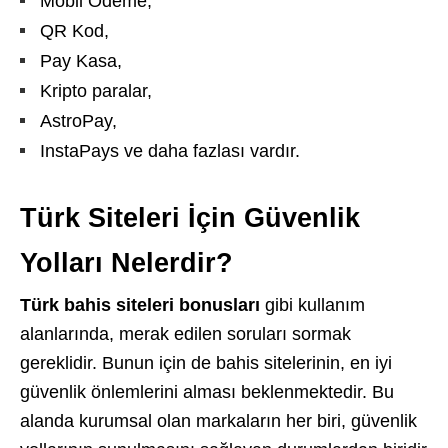
Mobil Ödeme,
QR Kod,
Pay Kasa,
Kripto paralar,
AstroPay,
InstaPays ve daha fazlası vardır.
Türk Siteleri İçin Güvenlik
Yolları Nelerdir?
Türk bahis siteleri bonusları
gibi kullanım
alanlarında, merak edilen soruları sormak
gereklidir. Bunun için de bahis sitelerinin, en iyi
güvenlik önlemlerini alması beklenmektedir. Bu
alanda kurumsal olan markaların her biri, güvenlik