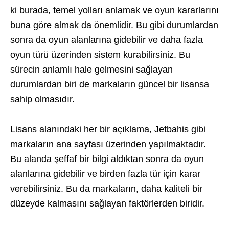
ki burada, temel yolları anlamak ve oyun kararlarını
buna göre almak da önemlidir. Bu gibi durumlardan
sonra da oyun alanlarına gidebilir ve daha fazla
oyun türü üzerinden sistem kurabilirsiniz. Bu
sürecin anlamlı hale gelmesini sağlayan
durumlardan biri de markaların güncel bir lisansa
sahip olmasıdır.
Lisans alanındaki her bir açıklama, Jetbahis gibi
markaların ana sayfası üzerinden yapılmaktadır.
Bu alanda şeffaf bir bilgi aldıktan sonra da oyun
alanlarına gidebilir ve birden fazla tür için karar
verebilirsiniz. Bu da markaların, daha kaliteli bir
düzeyde kalmasını sağlayan faktörlerden biridir.