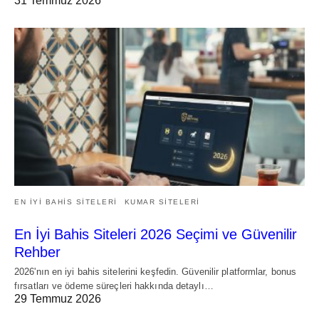
31 Temmuz 2026
EN İYI BAHIS SITELERI
KUMAR SITELERI
En İyi Bahis Siteleri 2026 Seçimi ve Güvenilir
Rehber
2026'nın en iyi bahis sitelerini keşfedin. Güvenilir platformlar, bonus
fırsatları ve ödeme süreçleri hakkında detaylı…
29 Temmuz 2026