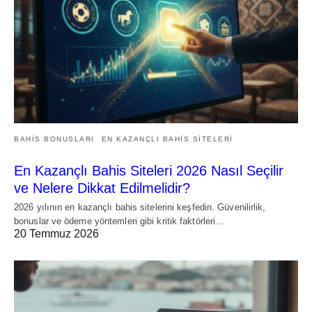
BAHIS BONUSLARI
EN KAZANÇLI BAHIS SITELERI
En Kazançlı Bahis Siteleri 2026 Nasıl Seçilir
ve Nelere Dikkat Edilmelidir?
2026 yılının en kazançlı bahis sitelerini keşfedin. Güvenilirlik,
bonuslar ve ödeme yöntemleri gibi kritik faktörleri…
20 Temmuz 2026