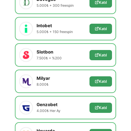
Katıl
5.000₺ + 300 freespin
Intobet
Katıl
5.000₺ + 150 freespin
Slotbon
Katıl
7.500₺ + %200
Milyar
Katıl
8.000₺
Genzobet
Katıl
4.000₺ Her Ay
Hovarda