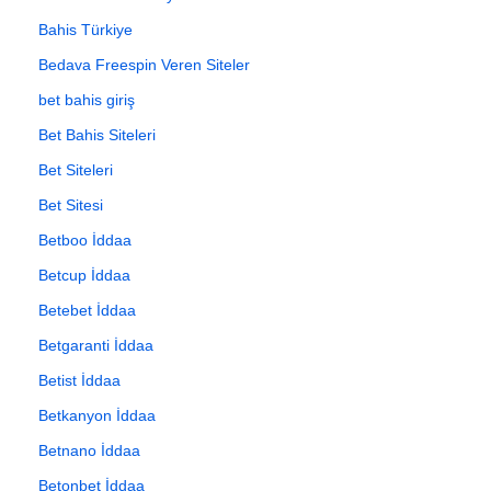
Bahis Türkiye
Bedava Freespin Veren Siteler
bet bahis giriş
Bet Bahis Siteleri
Bet Siteleri
Bet Sitesi
Betboo İddaa
Betcup İddaa
Betebet İddaa
Betgaranti İddaa
Betist İddaa
Betkanyon İddaa
Betnano İddaa
Betonbet İddaa