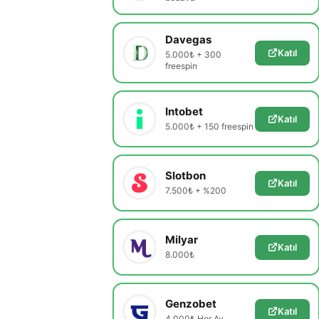
Davegas
Katıl
5.000₺ + 300
freespin
Intobet
Katıl
5.000₺ + 150 freespin
Slotbon
Katıl
7.500₺ + %200
Milyar
Katıl
8.000₺
Genzobet
Katıl
4.000₺ Her Ay