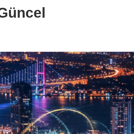
 Güncel