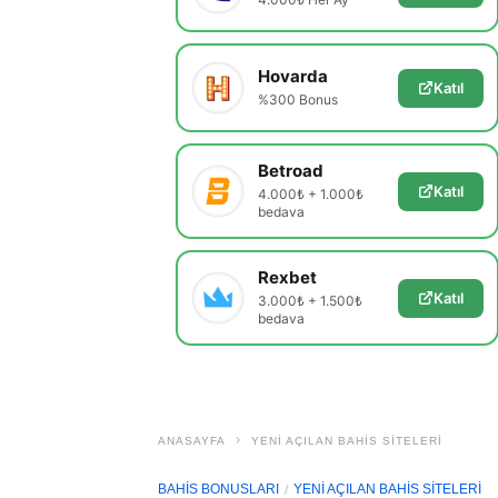
Hovarda
Katıl
%300 Bonus
Betroad
Katıl
4.000₺ + 1.000₺
bedava
Rexbet
Katıl
3.000₺ + 1.500₺
bedava
ANASAYFA
YENI AÇILAN BAHIS SITELERI
BAHIS BONUSLARI
YENI AÇILAN BAHIS SITELERI