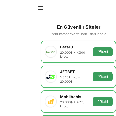
En Güvenilir Siteler
Yeni kampanya ve bonusları incele
Bets10
Katıl
20.000₺ + %300
kripto
JETBET
Katıl
%325 kripto +
20.000₺
Mobilbahis
Katıl
20.000₺ + %225
kripto