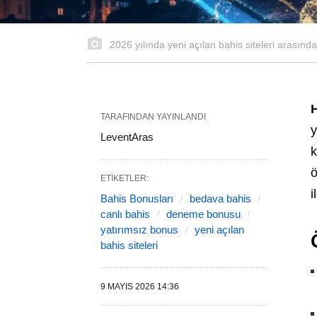
2026 yılında yeni açılan bahis siteleri arasında
H
TARAFINDAN YAYINLANDI
y
LeventAras
k
ö
ETIKETLER:
i
Bahis Bonusları
bedava bahis
canlı bahis
deneme bonusu
yatırımsız bonus
yeni açılan
bahis siteleri
9 MAYIS 2026 14:36