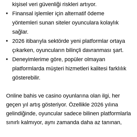
kişisel veri güvenliği riskleri artıyor.
Finansal işlemler için alternatif ödeme
yöntemleri sunan siteler oyunculara kolaylık
sağlar.
2026 itibarıyla sektörde yeni platformlar ortaya
çıkarken, oyuncuların bilinçli davranması şart.
Deneyimlerime göre, popüler olmayan
platformlarda müşteri hizmetleri kalitesi farklılık
gösterebilir.
Online bahis ve casino oyunlarına olan ilgi, her
geçen yıl artış gösteriyor. Özellikle 2026 yılına
gelindiğinde, oyuncular sadece bilinen platformlarla
sınırlı kalmıyor, aynı zamanda daha az tanınan,