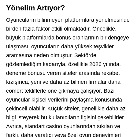
Yönelim Artıyor?
Oyuncuların bilinmeyen platformlara yönelmesinde
birden fazla faktör etkili olmaktadır. Öncelikle,
büyük platformlarda bonus oranlarının bir dengeye
ulaşması, oyuncuların daha yüksek teşvikler
aramasına neden olmuştur. Sektörde
gözlemlediğim kadarıyla, özellikle 2026 yılında,
deneme bonusu veren siteler arasında rekabet
kızışınca, yeni ve daha az bilinen firmalar daha
cömert tekliflerle öne çıkmaya çalışıyor. Bazı
oyuncular kişisel verilerini paylaşma konusunda
çekinceli olabilir. Küçük siteler, genellikle daha az
bilgi isteyerek bu kullanıcıların ilgisini çekebilirler.
Ayrıca, standart casino oyunlarından sıkılan ve
farklı, daha yaratıcı veya özel oyun deneyimleri