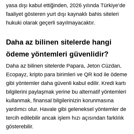
yasa dışı kabul ettiğinden, 2026 yılında Türkiye’de
faaliyet gösteren yurt dışı kaynaklı bahis siteleri
hukuki olarak geçerli sayılmayacaktır.
Daha az bilinen sitelerde hangi
ödeme yöntemleri güvenlidir?
Daha az bilinen sitelerde Papara, Jeton Cüzdan,
Ecopayz, kripto para birimleri ve QR kod ile ödeme
gibi yöntemler daha güvenli kabul edilir. Kredi kartı
bilgilerini paylaşmak yerine bu alternatif yöntemleri
kullanmak, finansal bilgilerinizin korunmasına
yardımcı olur. Havale gibi geleneksel yöntemler de
tercih edilebilir ancak işlem hızı açısından farklılık
gösterebilir.