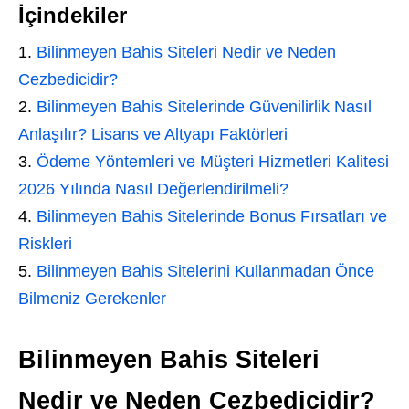
İçindekiler
Bilinmeyen Bahis Siteleri Nedir ve Neden
Cezbedicidir?
Bilinmeyen Bahis Sitelerinde Güvenilirlik Nasıl
Anlaşılır? Lisans ve Altyapı Faktörleri
Ödeme Yöntemleri ve Müşteri Hizmetleri Kalitesi
2026 Yılında Nasıl Değerlendirilmeli?
Bilinmeyen Bahis Sitelerinde Bonus Fırsatları ve
Riskleri
Bilinmeyen Bahis Sitelerini Kullanmadan Önce
Bilmeniz Gerekenler
Bilinmeyen Bahis Siteleri
Nedir ve Neden Cezbedicidir?