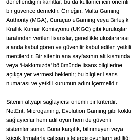
denetlendiğini kanıtlar; bu da kullanıcı için önemli
bir güvence demektir. Örneğin, Malta Gaming
Authority (MGA), Curaçao eGaming veya Birleşik
Krallık Kumar Komisyonu (UKGC) gibi kuruluşlar
tarafından verilen lisanslar, genellikle uluslararası
alanda kabul gören ve güvenilir kabul edilen yetkili
mercilerdir. Bir sitenin ana sayfasının alt kısmında
veya ‘Hakkımızda’ bölümünde lisans bilgilerine
açıkça yer vermesi beklenir; bu bilgiler lisans
numarası ve yetkili kurumun adını içermelidir.
Sitenin altyapı sağlayıcısı önemli bir kriterdir.
NetEnt, Microgaming, Evolution Gaming gibi köklü
sağlayıcılar hem adil oyun hem de güvenli
sistemler sunar. Buna karşılık, bilinmeyen veya
küçük firmalarla çalışan sitelerde oyunların adilliği