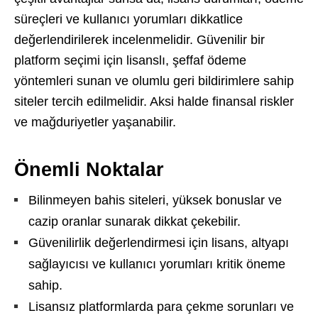
süreçleri ve kullanıcı yorumları dikkatlice
değerlendirilerek incelenmelidir. Güvenilir bir
platform seçimi için lisanslı, şeffaf ödeme
yöntemleri sunan ve olumlu geri bildirimlere sahip
siteler tercih edilmelidir. Aksi halde finansal riskler
ve mağduriyetler yaşanabilir.
Önemli Noktalar
Bilinmeyen bahis siteleri, yüksek bonuslar ve
cazip oranlar sunarak dikkat çekebilir.
Güvenilirlik değerlendirmesi için lisans, altyapı
sağlayıcısı ve kullanıcı yorumları kritik öneme
sahip.
Lisansız platformlarda para çekme sorunları ve