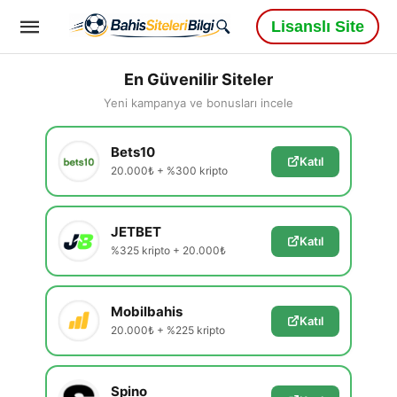
Lisanslı Site
En Güvenilir Siteler
Yeni kampanya ve bonusları incele
Bets10
Katıl
20.000₺ + %300 kripto
JETBET
Katıl
%325 kripto + 20.000₺
Mobilbahis
Katıl
20.000₺ + %225 kripto
Spino