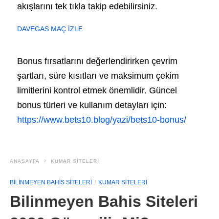
akışlarını tek tıkla takip edebilirsiniz.
DAVEGAS MAÇ İZLE
Bonus fırsatlarını değerlendirirken çevrim
şartları, süre kısıtları ve maksimum çekim
limitlerini kontrol etmek önemlidir. Güncel
bonus türleri ve kullanım detayları için:
https://www.bets10.blog/yazi/bets10-bonus/
ANASAYFA
KUMAR SITELERI
BILINMEYEN BAHIS SITELERI
KUMAR SITELERI
Bilinmeyen Bahis Siteleri