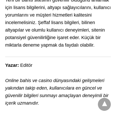
Yeni bir bahis sitesinin güvenilir olduğunu anlamak
için lisans bilgilerini, altyapı sağlayıcılarını, kullanıcı
yorumlarını ve müşteri hizmetleri kalitesini
incelemelisiniz. Şeffaf lisans bilgileri, bilinen
altyapılar ve olumlu kullanıcı deneyimleri, sitenin
potansiyel güvenilirliğine işaret eder. Küçük bir
miktarla deneme yapmak da faydalı olabilir.
Yazar:
Editör
Online bahis ve casino dünyasındaki gelişmeleri
yakından takip eden, kullanıcılara en güncel ve
güvenilir bilgileri sunmayı amaçlayan deneyimli bir
içerik uzmanıdır.