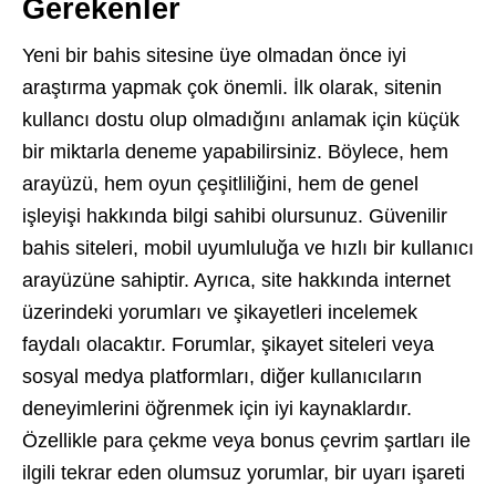
Gerekenler
Yeni bir bahis sitesine üye olmadan önce iyi
araştırma yapmak çok önemli. İlk olarak, sitenin
kullancı dostu olup olmadığını anlamak için küçük
bir miktarla deneme yapabilirsiniz. Böylece, hem
arayüzü, hem oyun çeşitliliğini, hem de genel
işleyişi hakkında bilgi sahibi olursunuz. Güvenilir
bahis siteleri, mobil uyumluluğa ve hızlı bir kullanıcı
arayüzüne sahiptir. Ayrıca, site hakkında internet
üzerindeki yorumları ve şikayetleri incelemek
faydalı olacaktır. Forumlar, şikayet siteleri veya
sosyal medya platformları, diğer kullanıcıların
deneyimlerini öğrenmek için iyi kaynaklardır.
Özellikle para çekme veya bonus çevrim şartları ile
ilgili tekrar eden olumsuz yorumlar, bir uyarı işareti