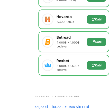
Hovarda
Katıl
%300 Bonus
Betroad
Katıl
4.000₺ + 1.000₺
bedava
Rexbet
Katıl
3.000₺ + 1.500₺
bedava
ANASAYFA
KUMAR SITELERI
KAÇAK SITE IDDAA
KUMAR SITELERI