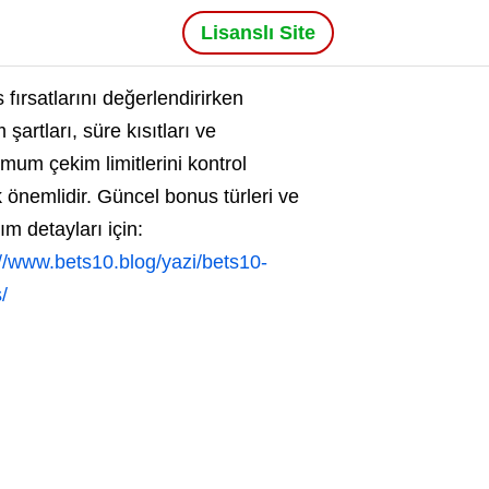
Lisanslı Site
fırsatlarını değerlendirirken
 şartları, süre kısıtları ve
mum çekim limitlerini kontrol
 önemlidir. Güncel bonus türleri ve
ım detayları için:
://www.bets10.blog/yazi/bets10-
/