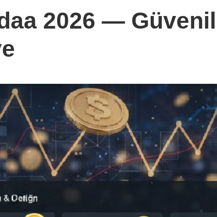
ddaa 2026 — Güvenil
ve