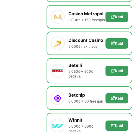
Casino Metropol
Katıl
8.000₺ + 150 freespin
Discount Casino
Katıl
5.000₺ nakit iade
Betelli
Katıl
5.050₺ + 500₺
bedava
Betchip
Katıl
6.000₺ + 80 freespin
Winnit
Katıl
5.000₺ + 500₺
bedava