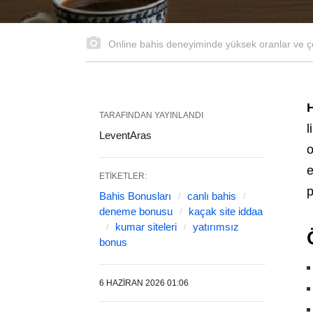
Online bahis deneyiminde yüksek oranlar ve çeş
H
TARAFINDAN YAYINLANDI
l
LeventAras
o
e
ETIKETLER:
p
Bahis Bonusları
canlı bahis
deneme bonusu
kaçak site iddaa
kumar siteleri
yatırımsız
bonus
6 HAZIRAN 2026 01:06