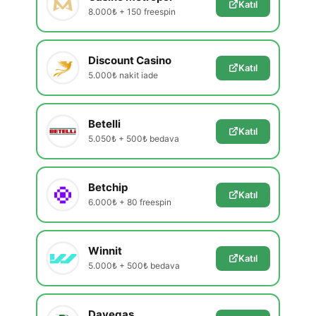
Katıl
8.000₺ + 150 freespin
Discount Casino
Katıl
5.000₺ nakit iade
Betelli
Katıl
5.050₺ + 500₺ bedava
Betchip
Katıl
6.000₺ + 80 freespin
Winnit
Katıl
5.000₺ + 500₺ bedava
Davegas