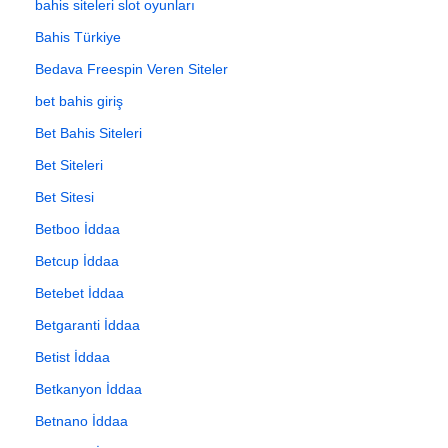
bahis siteleri slot oyunları
Bahis Türkiye
Bedava Freespin Veren Siteler
bet bahis giriş
Bet Bahis Siteleri
Bet Siteleri
Bet Sitesi
Betboo İddaa
Betcup İddaa
Betebet İddaa
Betgaranti İddaa
Betist İddaa
Betkanyon İddaa
Betnano İddaa