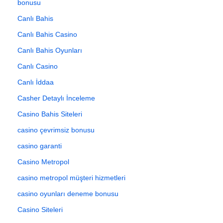
bonusu
Canlı Bahis
Canlı Bahis Casino
Canlı Bahis Oyunları
Canlı Casino
Canlı İddaa
Casher Detaylı İnceleme
Casino Bahis Siteleri
casino çevrimsiz bonusu
casino garanti
Casino Metropol
casino metropol müşteri hizmetleri
casino oyunları deneme bonusu
Casino Siteleri