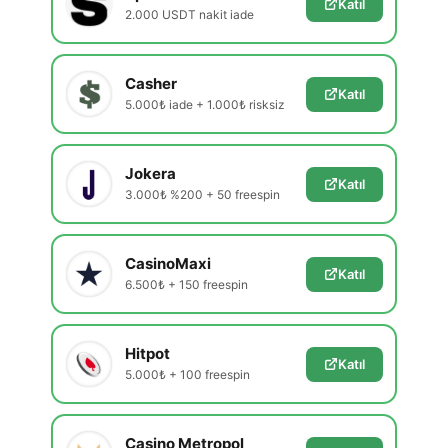
Katıl
2.000 USDT nakit iade
Casher
Katıl
5.000₺ iade + 1.000₺ risksiz
Jokera
Katıl
3.000₺ %200 + 50 freespin
CasinoMaxi
Katıl
6.500₺ + 150 freespin
Hitpot
Katıl
5.000₺ + 100 freespin
Casino Metropol