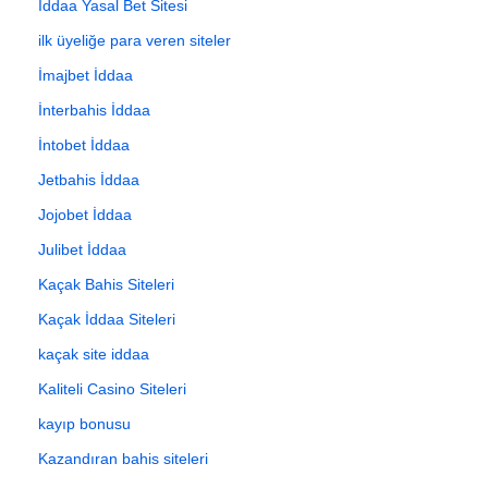
İddaa Yasal Bet Sitesi
ilk üyeliğe para veren siteler
İmajbet İddaa
İnterbahis İddaa
İntobet İddaa
Jetbahis İddaa
Jojobet İddaa
Julibet İddaa
Kaçak Bahis Siteleri
Kaçak İddaa Siteleri
kaçak site iddaa
Kaliteli Casino Siteleri
kayıp bonusu
Kazandıran bahis siteleri