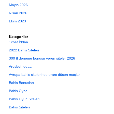
Mayıs 2026
Nisan 2026
Ekim 2023
Kategoriler
1xbet İddaa
2022 Bahis Siteleri
300 tl deneme bonusu veren siteler 2026
Aresbet İddaa
Avrupa bahis sitelerinde oranı düşen maçlar
Bahis Bonusları
Bahis Oyna
Bahis Oyun Siteleri
Bahis Siteleri