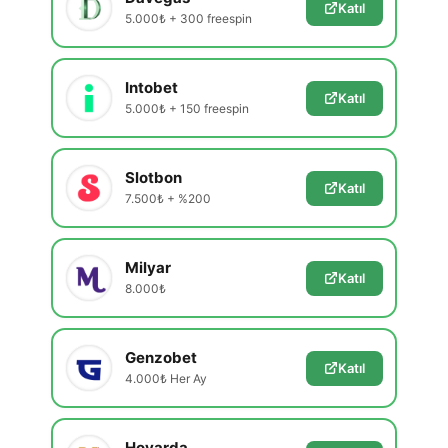
Katıl
5.000₺ + 300 freespin
Intobet
Katıl
5.000₺ + 150 freespin
Slotbon
Katıl
7.500₺ + %200
Milyar
Katıl
8.000₺
Genzobet
Katıl
4.000₺ Her Ay
Hovarda