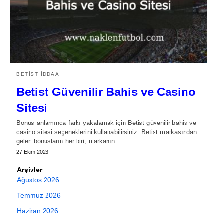
BETIST İDDAA
Betist Güvenilir Bahis ve Casino
Sitesi
Bonus anlamında farkı yakalamak için Betist güvenilir bahis ve
casino sitesi seçeneklerini kullanabilirsiniz. Betist markasından
gelen bonusların her biri, markanın…
27 Ekim 2023
Arşivler
Ağustos 2026
Temmuz 2026
Haziran 2026