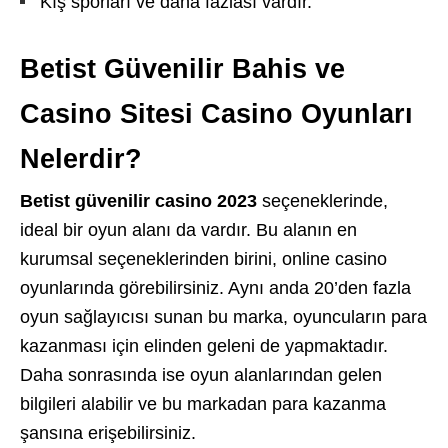
Kış sporları ve daha fazlası vardır.
Betist Güvenilir Bahis ve
Casino Sitesi Casino Oyunları
Nelerdir?
Betist güvenilir casino 2023
seçeneklerinde,
ideal bir oyun alanı da vardır. Bu alanın en
kurumsal seçeneklerinden birini, online casino
oyunlarında görebilirsiniz. Aynı anda 20’den fazla
oyun sağlayıcısı sunan bu marka, oyuncuların para
kazanması için elinden geleni de yapmaktadır.
Daha sonrasında ise oyun alanlarından gelen
bilgileri alabilir ve bu markadan para kazanma
şansına erişebilirsiniz.