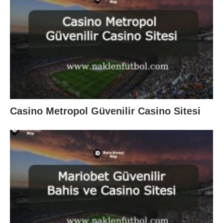
Casino Metropol Güvenilir Casino Sitesi