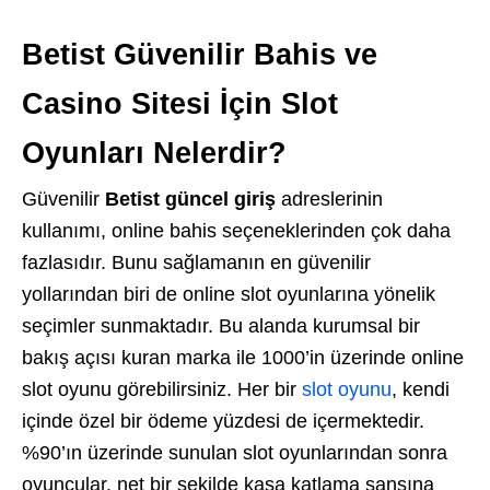
Betist Güvenilir Bahis ve
Casino Sitesi İçin Slot
Oyunları Nelerdir?
Güvenilir
Betist güncel giriş
adreslerinin
kullanımı, online bahis seçeneklerinden çok daha
fazlasıdır. Bunu sağlamanın en güvenilir
yollarından biri de online slot oyunlarına yönelik
seçimler sunmaktadır. Bu alanda kurumsal bir
bakış açısı kuran marka ile 1000’in üzerinde online
slot oyunu görebilirsiniz. Her bir
slot oyunu
, kendi
içinde özel bir ödeme yüzdesi de içermektedir.
%90’ın üzerinde sunulan slot oyunlarından sonra
oyuncular, net bir şekilde kasa katlama şansına