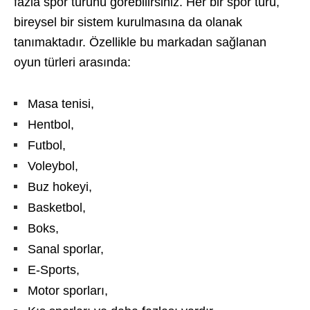
fazla spor türünü görebilirsiniz. Her bir spor türü,
bireysel bir sistem kurulmasına da olanak
tanımaktadır. Özellikle bu markadan sağlanan
oyun türleri arasında:
Masa tenisi,
Hentbol,
Futbol,
Voleybol,
Buz hokeyi,
Basketbol,
Boks,
Sanal sporlar,
E-Sports,
Motor sporları,