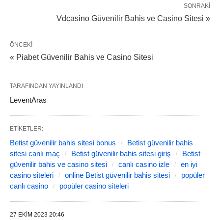
SONRAKI
Vdcasino Güvenilir Bahis ve Casino Sitesi »
ÖNCEKI
« Piabet Güvenilir Bahis ve Casino Sitesi
TARAFINDAN YAYINLANDI
LeventAras
ETIKETLER:
Betist güvenilir bahis sitesi bonus
Betist güvenilir bahis
sitesi canlı maç
Betist güvenilir bahis sitesi giriş
Betist
güvenilir bahis ve casino sitesi
canlı casino izle
en iyi
casino siteleri
online Betist güvenilir bahis sitesi
popüler
canlı casino
popüler casino siteleri
27 EKIM 2023 20:46