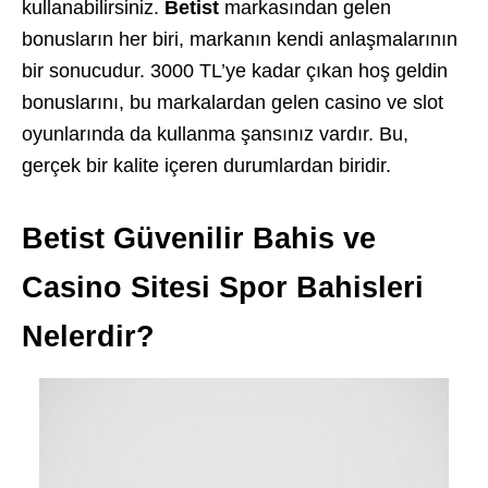
kullanabilirsiniz.
Betist
markasından gelen
bonusların her biri, markanın kendi anlaşmalarının
bir sonucudur. 3000 TL’ye kadar çıkan hoş geldin
bonuslarını, bu markalardan gelen casino ve slot
oyunlarında da kullanma şansınız vardır. Bu,
gerçek bir kalite içeren durumlardan biridir.
Betist Güvenilir Bahis ve
Casino Sitesi Spor Bahisleri
Nelerdir?