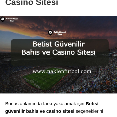
Casino Sitesi
Bonus anlamında farkı yakalamak için
Betist
güvenilir bahis ve casino sitesi
seçeneklerini