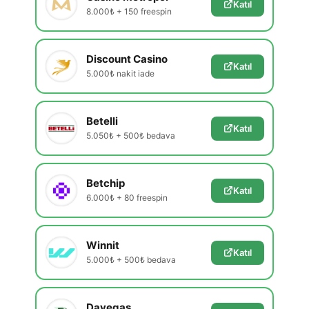
Katıl
8.000₺ + 150 freespin
Discount Casino
Katıl
5.000₺ nakit iade
Betelli
Katıl
5.050₺ + 500₺ bedava
Betchip
Katıl
6.000₺ + 80 freespin
Winnit
Katıl
5.000₺ + 500₺ bedava
Davegas