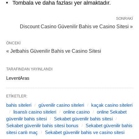
Tombala ve daha fazlası yer almaktadır.
SONRAKI
Discount Casino Güvenilir Bahis ve Casino Sitesi »
ÖNCEKI
« Jetbahis Güvenilir Bahis ve Casino Sitesi
TARAFINDAN YAYINLANDI
LeventAras
ETIKETLER:
bahis siteleri
güvenilir casino siteleri
kaçak casino siteleri
lisanslı casino siteleri
online casino
online Sekabet
güvenilir bahis sitesi
Sekabet güvenilir bahis sitesi
Sekabet güvenilir bahis sitesi bonus
Sekabet güvenilir bahis
sitesi canlı maç
Sekabet güvenilir bahis ve casino sitesi