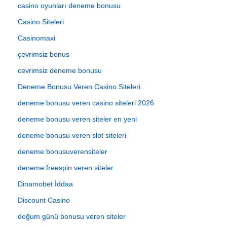
casino oyunları deneme bonusu
Casino Siteleri
Casinomaxi
çevrimsiz bonus
cevrimsiz deneme bonusu
Deneme Bonusu Veren Casino Siteleri
deneme bonusu veren casino siteleri 2026
deneme bonusu veren siteler en yeni
deneme bonusu veren slot siteleri
deneme bonusuverensiteler
deneme freespin veren siteler
Dinamobet İddaa
Discount Casino
doğum günü bonusu veren siteler