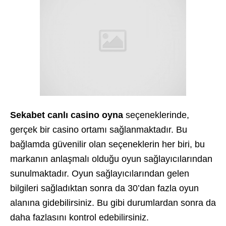
Sekabet canlı casino oyna
seçeneklerinde,
gerçek bir casino ortamı sağlanmaktadır. Bu
bağlamda güvenilir olan seçeneklerin her biri, bu
markanın anlaşmalı olduğu oyun sağlayıcılarından
sunulmaktadır. Oyun sağlayıcılarından gelen
bilgileri sağladıktan sonra da 30’dan fazla oyun
alanına gidebilirsiniz. Bu gibi durumlardan sonra da
daha fazlasını kontrol edebilirsiniz.