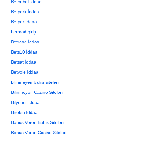
Betonbet İddaa
Betpark İddaa
Betper İddaa
betroad giriş
Betroad İddaa
Bets10 İddaa
Betsat İddaa
Betvole İddaa
bilinmeyen bahis siteleri
Bilinmeyen Casino Siteleri
Bilyoner İddaa
Birebin İddaa
Bonus Veren Bahis Siteleri
Bonus Veren Casino Siteleri