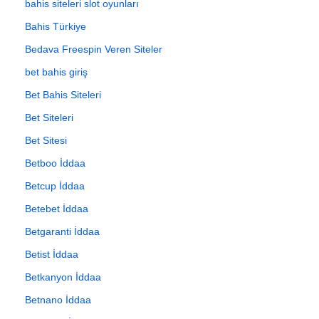
bahis siteleri slot oyunları
Bahis Türkiye
Bedava Freespin Veren Siteler
bet bahis giriş
Bet Bahis Siteleri
Bet Siteleri
Bet Sitesi
Betboo İddaa
Betcup İddaa
Betebet İddaa
Betgaranti İddaa
Betist İddaa
Betkanyon İddaa
Betnano İddaa