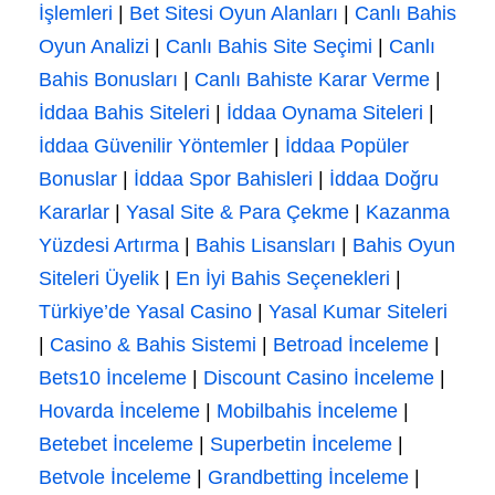
İşlemleri
|
Bet Sitesi Oyun Alanları
|
Canlı Bahis
Oyun Analizi
|
Canlı Bahis Site Seçimi
|
Canlı
Bahis Bonusları
|
Canlı Bahiste Karar Verme
|
İddaa Bahis Siteleri
|
İddaa Oynama Siteleri
|
İddaa Güvenilir Yöntemler
|
İddaa Popüler
Bonuslar
|
İddaa Spor Bahisleri
|
İddaa Doğru
Kararlar
|
Yasal Site & Para Çekme
|
Kazanma
Yüzdesi Artırma
|
Bahis Lisansları
|
Bahis Oyun
Siteleri Üyelik
|
En İyi Bahis Seçenekleri
|
Türkiye’de Yasal Casino
|
Yasal Kumar Siteleri
|
Casino & Bahis Sistemi
|
Betroad İnceleme
|
Bets10 İnceleme
|
Discount Casino İnceleme
|
Hovarda İnceleme
|
Mobilbahis İnceleme
|
Betebet İnceleme
|
Superbetin İnceleme
|
Betvole İnceleme
|
Grandbetting İnceleme
|