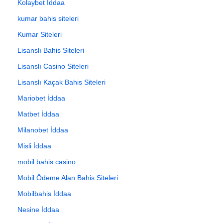
Kolaybet İddaa
kumar bahis siteleri
Kumar Siteleri
Lisanslı Bahis Siteleri
Lisanslı Casino Siteleri
Lisanslı Kaçak Bahis Siteleri
Mariobet İddaa
Matbet İddaa
Milanobet İddaa
Misli İddaa
mobil bahis casino
Mobil Ödeme Alan Bahis Siteleri
Mobilbahis İddaa
Nesine İddaa