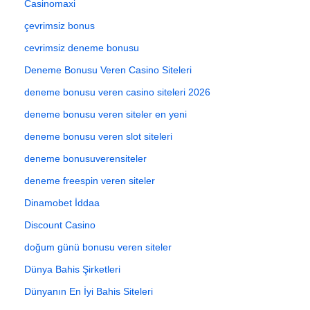
Casinomaxi
çevrimsiz bonus
cevrimsiz deneme bonusu
Deneme Bonusu Veren Casino Siteleri
deneme bonusu veren casino siteleri 2026
deneme bonusu veren siteler en yeni
deneme bonusu veren slot siteleri
deneme bonusuverensiteler
deneme freespin veren siteler
Dinamobet İddaa
Discount Casino
doğum günü bonusu veren siteler
Dünya Bahis Şirketleri
Dünyanın En İyi Bahis Siteleri