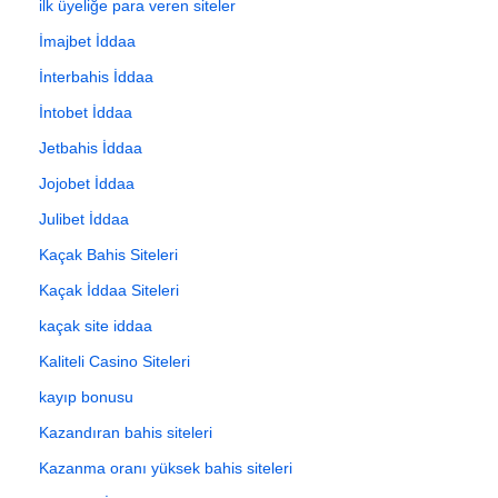
ilk üyeliğe para veren siteler
İmajbet İddaa
İnterbahis İddaa
İntobet İddaa
Jetbahis İddaa
Jojobet İddaa
Julibet İddaa
Kaçak Bahis Siteleri
Kaçak İddaa Siteleri
kaçak site iddaa
Kaliteli Casino Siteleri
kayıp bonusu
Kazandıran bahis siteleri
Kazanma oranı yüksek bahis siteleri