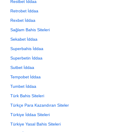
Restbet İddaa
Retrobet İddaa
Rexbet İddaa
Sağlam Bahis Siteleri
Sekabet İddaa
Superbahis İddaa
Superbetin İddaa
Sutbet İddaa
Tempobet İddaa
Tumbet İddaa
Türk Bahis Siteleri
Türkçe Para Kazandıran Siteler
Türkiye İddaa Siteleri
Türkiye Yasal Bahis Siteleri