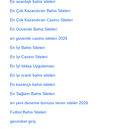
En avantajlı bahis siteleri
En Çok Kazandıran Bahis Siteleri
En Çok Kazandıran Casino Siteleri
En Güvenilir Bahis Siteleri
en güvenilir casino siteleri 2026
En İyi Bahis Siteleri
En İyi Casino Siteleri
En İyi İddaa Uygulaması
En iyi oranlı bahis siteleri
En kazançlı bahis siteleri
En Sağlam Bahis Siteleri
en yeni deneme bonusu veren siteler 2026
Futbol Bahis Siteleri
genzobet giriş