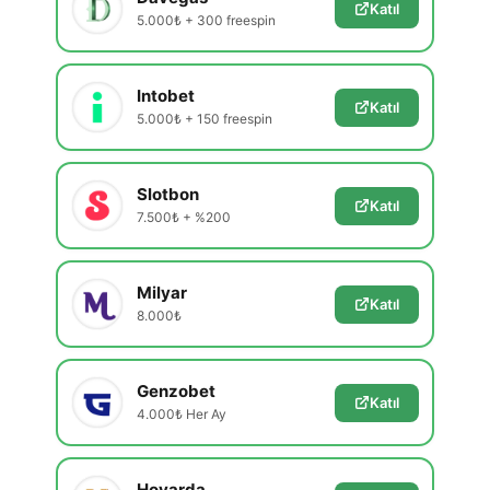
Katıl
5.000₺ + 300 freespin
Intobet
Katıl
5.000₺ + 150 freespin
Slotbon
Katıl
7.500₺ + %200
Milyar
Katıl
8.000₺
Genzobet
Katıl
4.000₺ Her Ay
Hovarda