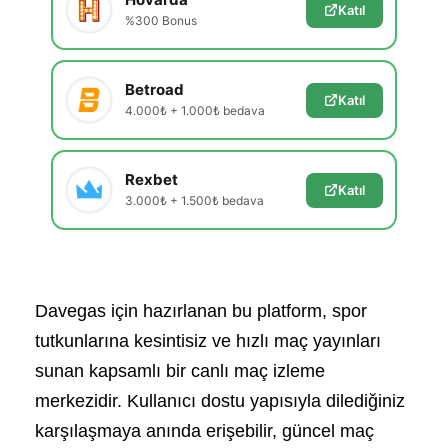
Katıl
%300 Bonus
Betroad
Katıl
4.000₺ + 1.000₺ bedava
Rexbet
Katıl
3.000₺ + 1.500₺ bedava
Davegas için hazırlanan bu platform, spor
tutkunlarına kesintisiz ve hızlı maç yayınları
sunan kapsamlı bir canlı maç izleme
merkezidir. Kullanıcı dostu yapısıyla dilediğiniz
karşılaşmaya anında erişebilir, güncel maç