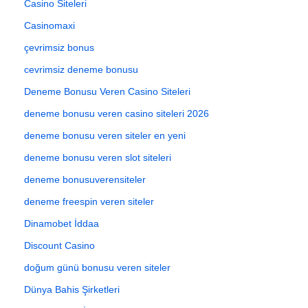
Casino Siteleri
Casinomaxi
çevrimsiz bonus
cevrimsiz deneme bonusu
Deneme Bonusu Veren Casino Siteleri
deneme bonusu veren casino siteleri 2026
deneme bonusu veren siteler en yeni
deneme bonusu veren slot siteleri
deneme bonusuverensiteler
deneme freespin veren siteler
Dinamobet İddaa
Discount Casino
doğum günü bonusu veren siteler
Dünya Bahis Şirketleri