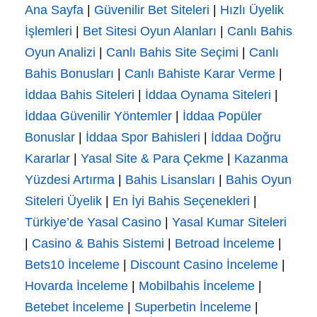
Ana Sayfa
|
Güvenilir Bet Siteleri
|
Hızlı Üyelik
İşlemleri
|
Bet Sitesi Oyun Alanları
|
Canlı Bahis
Oyun Analizi
|
Canlı Bahis Site Seçimi
|
Canlı
Bahis Bonusları
|
Canlı Bahiste Karar Verme
|
İddaa Bahis Siteleri
|
İddaa Oynama Siteleri
|
İddaa Güvenilir Yöntemler
|
İddaa Popüler
Bonuslar
|
İddaa Spor Bahisleri
|
İddaa Doğru
Kararlar
|
Yasal Site & Para Çekme
|
Kazanma
Yüzdesi Artırma
|
Bahis Lisansları
|
Bahis Oyun
Siteleri Üyelik
|
En İyi Bahis Seçenekleri
|
Türkiye’de Yasal Casino
|
Yasal Kumar Siteleri
|
Casino & Bahis Sistemi
|
Betroad İnceleme
|
Bets10 İnceleme
|
Discount Casino İnceleme
|
Hovarda İnceleme
|
Mobilbahis İnceleme
|
Betebet İnceleme
|
Superbetin İnceleme
|