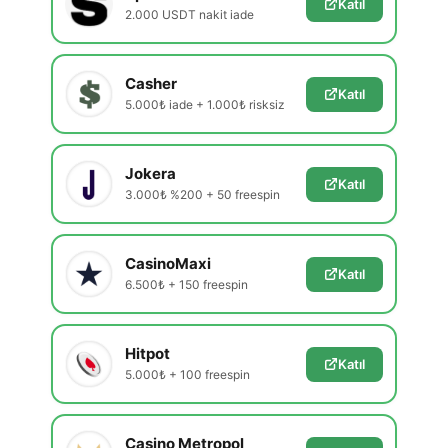
Katıl
2.000 USDT nakit iade
Casher
Katıl
5.000₺ iade + 1.000₺ risksiz
Jokera
Katıl
3.000₺ %200 + 50 freespin
CasinoMaxi
Katıl
6.500₺ + 150 freespin
Hitpot
Katıl
5.000₺ + 100 freespin
Casino Metropol