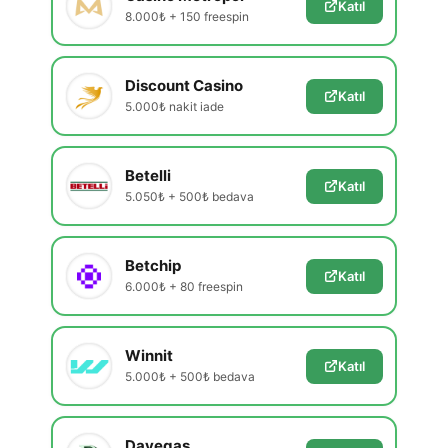
Katıl
8.000₺ + 150 freespin
Discount Casino
Katıl
5.000₺ nakit iade
Betelli
Katıl
5.050₺ + 500₺ bedava
Betchip
Katıl
6.000₺ + 80 freespin
Winnit
Katıl
5.000₺ + 500₺ bedava
Davegas