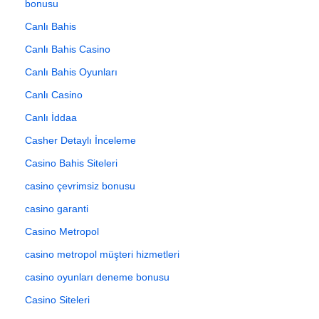
bonusu
Canlı Bahis
Canlı Bahis Casino
Canlı Bahis Oyunları
Canlı Casino
Canlı İddaa
Casher Detaylı İnceleme
Casino Bahis Siteleri
casino çevrimsiz bonusu
casino garanti
Casino Metropol
casino metropol müşteri hizmetleri
casino oyunları deneme bonusu
Casino Siteleri