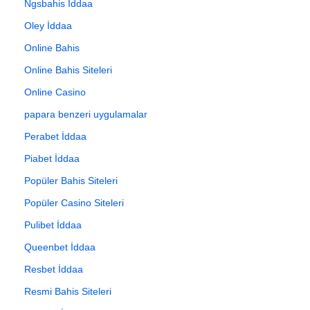
Ngsbahis İddaa
Oley İddaa
Online Bahis
Online Bahis Siteleri
Online Casino
papara benzeri uygulamalar
Perabet İddaa
Piabet İddaa
Popüler Bahis Siteleri
Popüler Casino Siteleri
Pulibet İddaa
Queenbet İddaa
Resbet İddaa
Resmi Bahis Siteleri