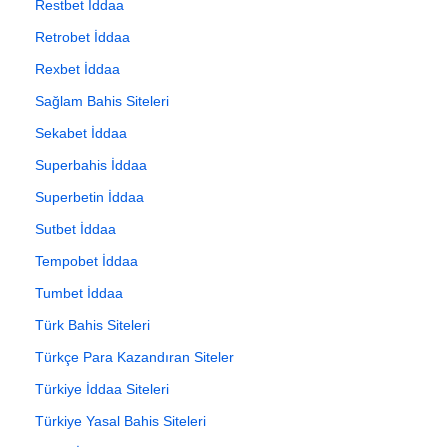
Restbet İddaa
Retrobet İddaa
Rexbet İddaa
Sağlam Bahis Siteleri
Sekabet İddaa
Superbahis İddaa
Superbetin İddaa
Sutbet İddaa
Tempobet İddaa
Tumbet İddaa
Türk Bahis Siteleri
Türkçe Para Kazandıran Siteler
Türkiye İddaa Siteleri
Türkiye Yasal Bahis Siteleri