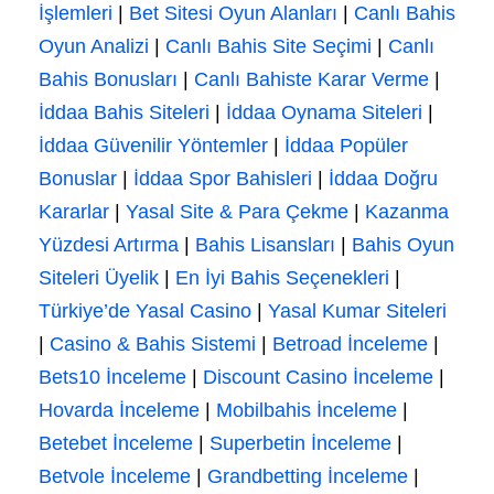
İşlemleri
|
Bet Sitesi Oyun Alanları
|
Canlı Bahis
Oyun Analizi
|
Canlı Bahis Site Seçimi
|
Canlı
Bahis Bonusları
|
Canlı Bahiste Karar Verme
|
İddaa Bahis Siteleri
|
İddaa Oynama Siteleri
|
İddaa Güvenilir Yöntemler
|
İddaa Popüler
Bonuslar
|
İddaa Spor Bahisleri
|
İddaa Doğru
Kararlar
|
Yasal Site & Para Çekme
|
Kazanma
Yüzdesi Artırma
|
Bahis Lisansları
|
Bahis Oyun
Siteleri Üyelik
|
En İyi Bahis Seçenekleri
|
Türkiye’de Yasal Casino
|
Yasal Kumar Siteleri
|
Casino & Bahis Sistemi
|
Betroad İnceleme
|
Bets10 İnceleme
|
Discount Casino İnceleme
|
Hovarda İnceleme
|
Mobilbahis İnceleme
|
Betebet İnceleme
|
Superbetin İnceleme
|
Betvole İnceleme
|
Grandbetting İnceleme
|