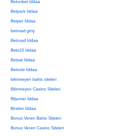
Betonbet İddaa
Betpark İddaa
Betper İddaa
betroad giriş
Betroad İddaa
Bets10 İddaa
Betsat İddaa
Betvole İddaa
bilinmeyen bahis siteleri
Bilinmeyen Casino Siteleri
Bilyoner İddaa
Birebin İddaa
Bonus Veren Bahis Siteleri
Bonus Veren Casino Siteleri