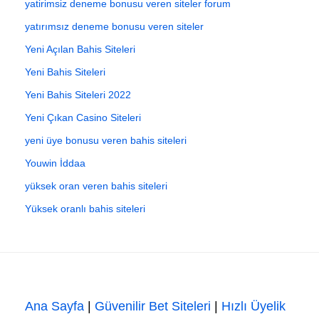
yatirimsiz deneme bonusu veren siteler forum
yatırımsız deneme bonusu veren siteler
Yeni Açılan Bahis Siteleri
Yeni Bahis Siteleri
Yeni Bahis Siteleri 2022
Yeni Çıkan Casino Siteleri
yeni üye bonusu veren bahis siteleri
Youwin İddaa
yüksek oran veren bahis siteleri
Yüksek oranlı bahis siteleri
Ana Sayfa
|
Güvenilir Bet Siteleri
|
Hızlı Üyelik