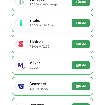
Katıl
5.000₺ + 300 freespin
Intobet
Katıl
5.000₺ + 150 freespin
Slotbon
Katıl
7.500₺ + %200
Milyar
Katıl
8.000₺
Genzobet
Katıl
4.000₺ Her Ay
Hovarda