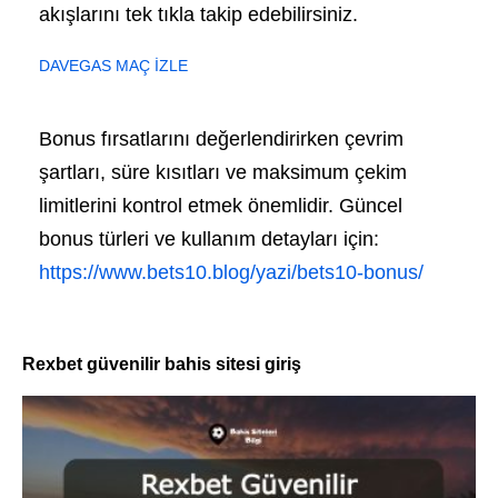
akışlarını tek tıkla takip edebilirsiniz.
DAVEGAS MAÇ İZLE
Bonus fırsatlarını değerlendirirken çevrim
şartları, süre kısıtları ve maksimum çekim
limitlerini kontrol etmek önemlidir. Güncel
bonus türleri ve kullanım detayları için:
https://www.bets10.blog/yazi/bets10-bonus/
Rexbet güvenilir bahis sitesi giriş