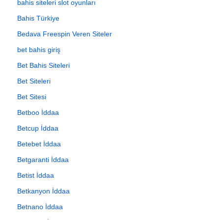
bahis siteleri slot oyunları
Bahis Türkiye
Bedava Freespin Veren Siteler
bet bahis giriş
Bet Bahis Siteleri
Bet Siteleri
Bet Sitesi
Betboo İddaa
Betcup İddaa
Betebet İddaa
Betgaranti İddaa
Betist İddaa
Betkanyon İddaa
Betnano İddaa