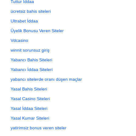
Tuttur İddaa
ücretsiz bahis siteleri
Ultrabet İddaa
Üyelik Bonusu Veren Siteler
Vdcasino
winnit sorunsuz giriş
Yabancı Bahis Siteleri
Yabancı İddaa Siteleri
yabancı sitelerde oranı düşen maçlar
Yasal Bahis Siteleri
Yasal Casino Siteleri
Yasal İddaa Siteleri
Yasal Kumar Siteleri
yatirimsiz bonus veren siteler