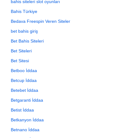
bahis siteleri slot oyunları
Bahis Türkiye
Bedava Freespin Veren Siteler
bet bahis giriş
Bet Bahis Siteleri
Bet Siteleri
Bet Sitesi
Betboo İddaa
Betcup İddaa
Betebet İddaa
Betgaranti İddaa
Betist İddaa
Betkanyon İddaa
Betnano İddaa