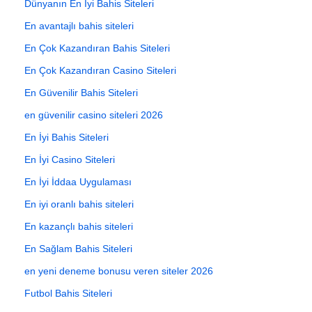
Dünyanın En İyi Bahis Siteleri
En avantajlı bahis siteleri
En Çok Kazandıran Bahis Siteleri
En Çok Kazandıran Casino Siteleri
En Güvenilir Bahis Siteleri
en güvenilir casino siteleri 2026
En İyi Bahis Siteleri
En İyi Casino Siteleri
En İyi İddaa Uygulaması
En iyi oranlı bahis siteleri
En kazançlı bahis siteleri
En Sağlam Bahis Siteleri
en yeni deneme bonusu veren siteler 2026
Futbol Bahis Siteleri