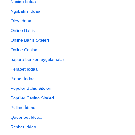
Nesine İddaa
Ngsbahis İddaa
Oley İddaa
Online Bahis
Online Bahis Siteleri
Online Casino
papara benzeri uygulamalar
Perabet İddaa
Piabet İddaa
Popüler Bahis Siteleri
Popüler Casino Siteleri
Pulibet İddaa
Queenbet İddaa
Resbet İddaa