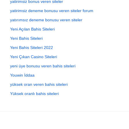
yatirimsiz bonus veren siteler
yatirimsiz deneme bonusu veren siteler forum
yatırımsız deneme bonusu veren siteler
Yeni Açılan Bahis Siteleri
Yeni Bahis Siteleri
Yeni Bahis Siteleri 2022
Yeni Çıkan Casino Siteleri
yeni üye bonusu veren bahis siteleri
Youwin İddaa
yüksek oran veren bahis siteleri
Yüksek oranlı bahis siteleri