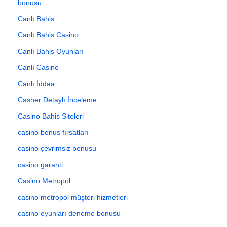
bonusu
Canlı Bahis
Canlı Bahis Casino
Canlı Bahis Oyunları
Canlı Casino
Canlı İddaa
Casher Detaylı İnceleme
Casino Bahis Siteleri
casino bonus fırsatları
casino çevrimsiz bonusu
casino garanti
Casino Metropol
casino metropol müşteri hizmetleri
casino oyunları deneme bonusu