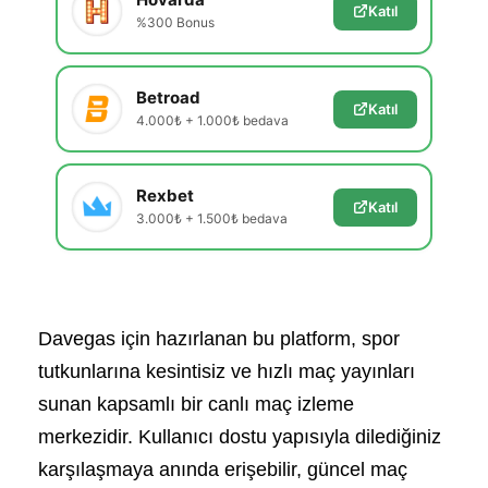
Katıl
%300 Bonus
Betroad
Katıl
4.000₺ + 1.000₺ bedava
Rexbet
Katıl
3.000₺ + 1.500₺ bedava
Davegas için hazırlanan bu platform, spor
tutkunlarına kesintisiz ve hızlı maç yayınları
sunan kapsamlı bir canlı maç izleme
merkezidir. Kullanıcı dostu yapısıyla dilediğiniz
karşılaşmaya anında erişebilir, güncel maç