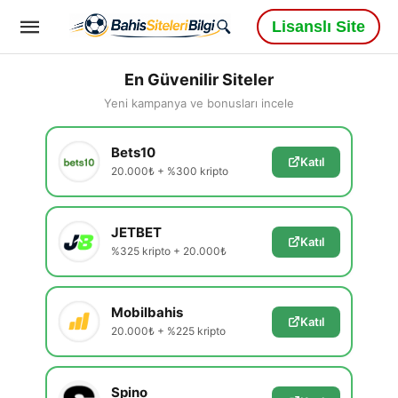
Lisanslı Site
En Güvenilir Siteler
Yeni kampanya ve bonusları incele
Bets10
Katıl
20.000₺ + %300 kripto
JETBET
Katıl
%325 kripto + 20.000₺
Mobilbahis
Katıl
20.000₺ + %225 kripto
Spino