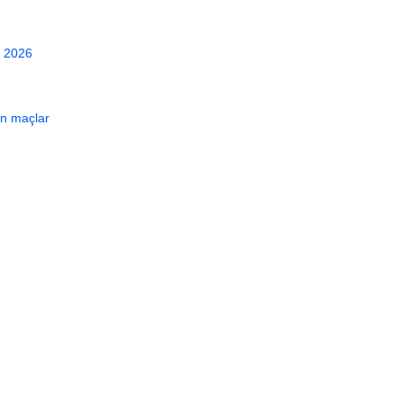
r 2026
en maçlar