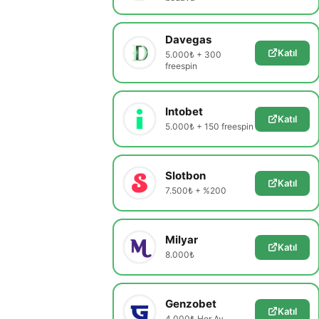
Davegas
Katıl
5.000₺ + 300
freespin
Intobet
Katıl
5.000₺ + 150 freespin
Slotbon
Katıl
7.500₺ + %200
Milyar
Katıl
8.000₺
Genzobet
Katıl
4.000₺ Her Ay