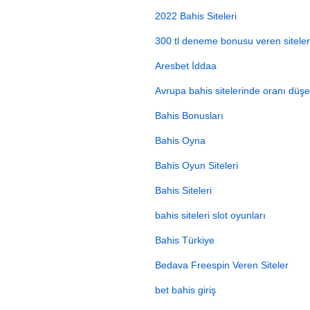
2022 Bahis Siteleri
300 tl deneme bonusu veren sitele
Aresbet İddaa
Avrupa bahis sitelerinde oranı düş
Bahis Bonusları
Bahis Oyna
Bahis Oyun Siteleri
Bahis Siteleri
bahis siteleri slot oyunları
Bahis Türkiye
Bedava Freespin Veren Siteler
bet bahis giriş