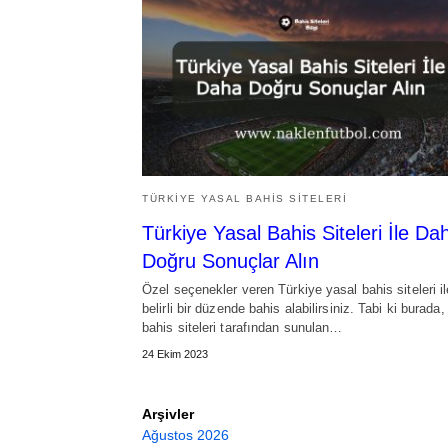
TÜRKIYE YASAL BAHIS SITELERI
Türkiye Yasal Bahis Siteleri İle Da
Doğru Sonuçlar Alın
Özel seçenekler veren Türkiye yasal bahis siteleri il
belirli bir düzende bahis alabilirsiniz. Tabi ki burada,
bahis siteleri tarafından sunulan…
24 Ekim 2023
Arşivler
Ağustos 2026