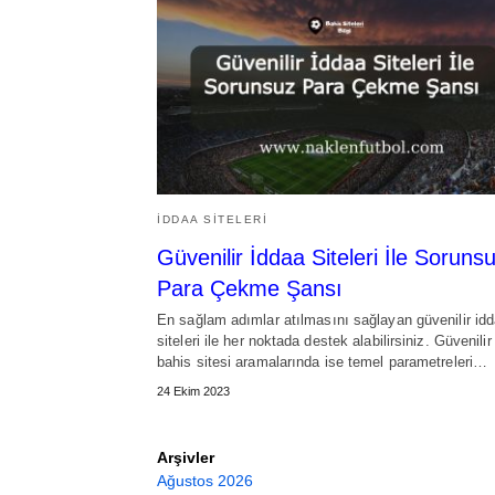
İDDAA SITELERI
Güvenilir İddaa Siteleri İle Soruns
Para Çekme Şansı
En sağlam adımlar atılmasını sağlayan güvenilir id
siteleri ile her noktada destek alabilirsiniz. Güvenilir
bahis sitesi aramalarında ise temel parametreleri…
24 Ekim 2023
Arşivler
Ağustos 2026