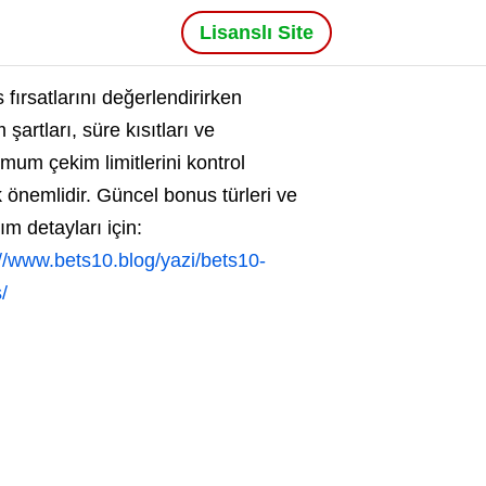
Lisanslı Site
fırsatlarını değerlendirirken
 şartları, süre kısıtları ve
mum çekim limitlerini kontrol
 önemlidir. Güncel bonus türleri ve
ım detayları için:
://www.bets10.blog/yazi/bets10-
/