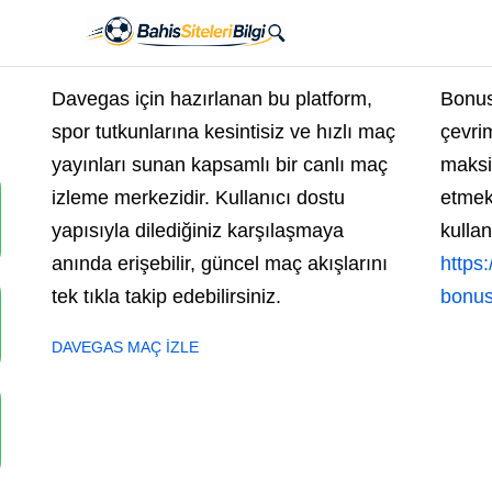
Davegas için hazırlanan bu platform,
Bonus 
spor tutkunlarına kesintisiz ve hızlı maç
çevrim
yayınları sunan kapsamlı bir canlı maç
maksi
izleme merkezidir. Kullanıcı dostu
etmek
yapısıyla dilediğiniz karşılaşmaya
kullan
anında erişebilir, güncel maç akışlarını
https
tek tıkla takip edebilirsiniz.
bonus
DAVEGAS MAÇ İZLE