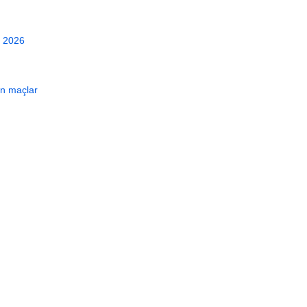
r 2026
en maçlar