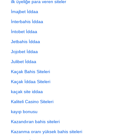
ilk üyeliğe para veren siteler
İmajbet İddaa
İnterbahis İddaa
İntobet İddaa
Jetbahis İddaa
Jojobet İddaa
Julibet İddaa
Kaçak Bahis Siteleri
Kaçak İddaa Siteleri
kaçak site iddaa
Kaliteli Casino Siteleri
kayıp bonusu
Kazandıran bahis siteleri
Kazanma oranı yüksek bahis siteleri