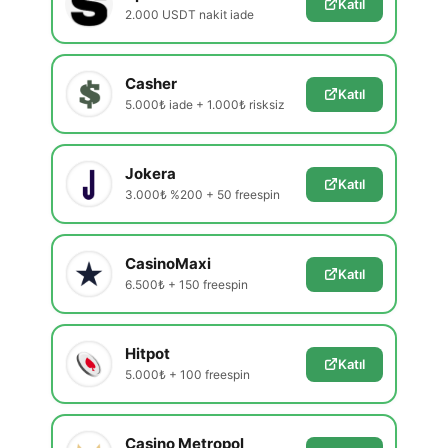
Katıl
2.000 USDT nakit iade
Casher
Katıl
5.000₺ iade + 1.000₺ risksiz
Jokera
Katıl
3.000₺ %200 + 50 freespin
CasinoMaxi
Katıl
6.500₺ + 150 freespin
Hitpot
Katıl
5.000₺ + 100 freespin
Casino Metropol