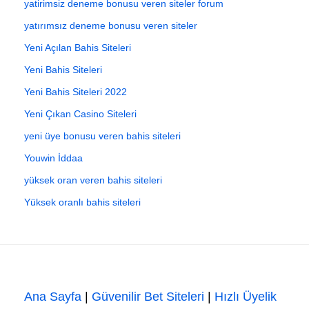
yatirimsiz deneme bonusu veren siteler forum
yatırımsız deneme bonusu veren siteler
Yeni Açılan Bahis Siteleri
Yeni Bahis Siteleri
Yeni Bahis Siteleri 2022
Yeni Çıkan Casino Siteleri
yeni üye bonusu veren bahis siteleri
Youwin İddaa
yüksek oran veren bahis siteleri
Yüksek oranlı bahis siteleri
Ana Sayfa
|
Güvenilir Bet Siteleri
|
Hızlı Üyelik