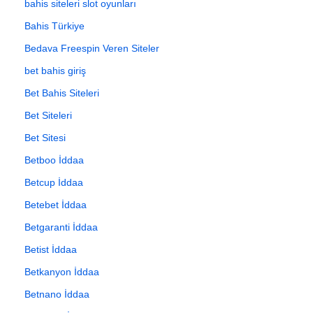
bahis siteleri slot oyunları
Bahis Türkiye
Bedava Freespin Veren Siteler
bet bahis giriş
Bet Bahis Siteleri
Bet Siteleri
Bet Sitesi
Betboo İddaa
Betcup İddaa
Betebet İddaa
Betgaranti İddaa
Betist İddaa
Betkanyon İddaa
Betnano İddaa