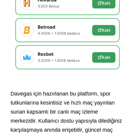
Katıl
%300 Bonus
Betroad
Katıl
4.000₺ + 1.000₺ bedava
Rexbet
Katıl
3.000₺ + 1.500₺ bedava
Davegas için hazırlanan bu platform, spor
tutkunlarına kesintisiz ve hızlı maç yayınları
sunan kapsamlı bir canlı maç izleme
merkezidir. Kullanıcı dostu yapısıyla dilediğiniz
karşılaşmaya anında erişebilir, güncel maç