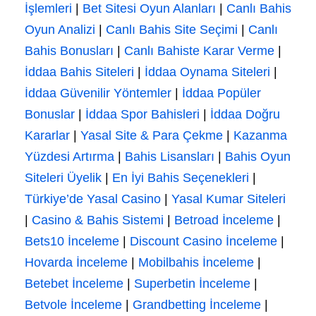
İşlemleri
|
Bet Sitesi Oyun Alanları
|
Canlı Bahis
Oyun Analizi
|
Canlı Bahis Site Seçimi
|
Canlı
Bahis Bonusları
|
Canlı Bahiste Karar Verme
|
İddaa Bahis Siteleri
|
İddaa Oynama Siteleri
|
İddaa Güvenilir Yöntemler
|
İddaa Popüler
Bonuslar
|
İddaa Spor Bahisleri
|
İddaa Doğru
Kararlar
|
Yasal Site & Para Çekme
|
Kazanma
Yüzdesi Artırma
|
Bahis Lisansları
|
Bahis Oyun
Siteleri Üyelik
|
En İyi Bahis Seçenekleri
|
Türkiye’de Yasal Casino
|
Yasal Kumar Siteleri
|
Casino & Bahis Sistemi
|
Betroad İnceleme
|
Bets10 İnceleme
|
Discount Casino İnceleme
|
Hovarda İnceleme
|
Mobilbahis İnceleme
|
Betebet İnceleme
|
Superbetin İnceleme
|
Betvole İnceleme
|
Grandbetting İnceleme
|