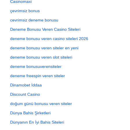
Casinomaxi
çevrimsiz bonus
cevrimsiz deneme bonusu
Deneme Bonusu Veren Casino Siteleri
deneme bonusu veren casino siteleri 2026
deneme bonusu veren siteler en yeni
deneme bonusu veren slot siteleri
deneme bonusuverensiteler
deneme freespin veren siteler
Dinamobet İddaa
Discount Casino
doğum günü bonusu veren siteler
Dünya Bahis Şirketleri
Dünyanın En İyi Bahis Siteleri