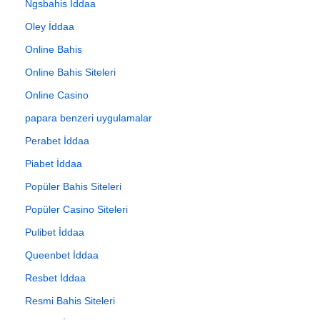
Ngsbahis İddaa
Oley İddaa
Online Bahis
Online Bahis Siteleri
Online Casino
papara benzeri uygulamalar
Perabet İddaa
Piabet İddaa
Popüler Bahis Siteleri
Popüler Casino Siteleri
Pulibet İddaa
Queenbet İddaa
Resbet İddaa
Resmi Bahis Siteleri