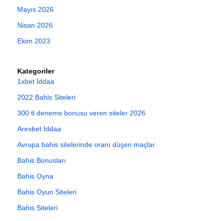
Mayıs 2026
Nisan 2026
Ekim 2023
Kategoriler
1xbet İddaa
2022 Bahis Siteleri
300 tl deneme bonusu veren siteler 2026
Aresbet İddaa
Avrupa bahis sitelerinde oranı düşen maçlar
Bahis Bonusları
Bahis Oyna
Bahis Oyun Siteleri
Bahis Siteleri