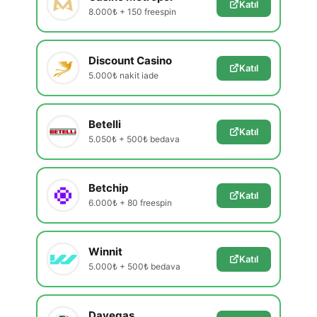
Katıl
8.000₺ + 150 freespin
Discount Casino
Katıl
5.000₺ nakit iade
Betelli
Katıl
5.050₺ + 500₺ bedava
Betchip
Katıl
6.000₺ + 80 freespin
Winnit
Katıl
5.000₺ + 500₺ bedava
Davegas