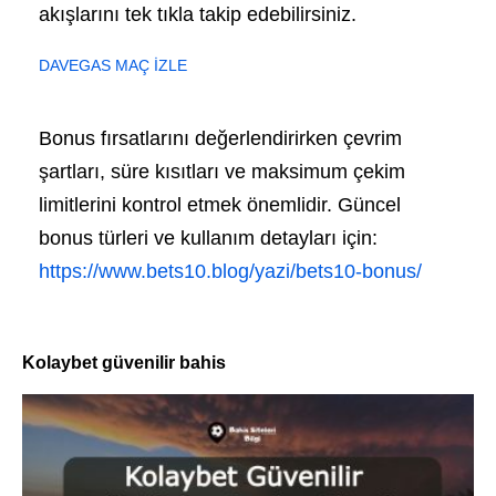
akışlarını tek tıkla takip edebilirsiniz.
DAVEGAS MAÇ İZLE
Bonus fırsatlarını değerlendirirken çevrim
şartları, süre kısıtları ve maksimum çekim
limitlerini kontrol etmek önemlidir. Güncel
bonus türleri ve kullanım detayları için:
https://www.bets10.blog/yazi/bets10-bonus/
Kolaybet güvenilir bahis