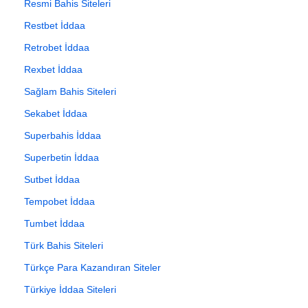
Resmi Bahis Siteleri
Restbet İddaa
Retrobet İddaa
Rexbet İddaa
Sağlam Bahis Siteleri
Sekabet İddaa
Superbahis İddaa
Superbetin İddaa
Sutbet İddaa
Tempobet İddaa
Tumbet İddaa
Türk Bahis Siteleri
Türkçe Para Kazandıran Siteler
Türkiye İddaa Siteleri