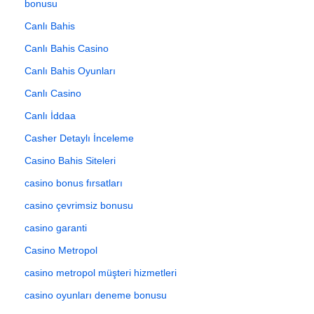
bonusu
Canlı Bahis
Canlı Bahis Casino
Canlı Bahis Oyunları
Canlı Casino
Canlı İddaa
Casher Detaylı İnceleme
Casino Bahis Siteleri
casino bonus fırsatları
casino çevrimsiz bonusu
casino garanti
Casino Metropol
casino metropol müşteri hizmetleri
casino oyunları deneme bonusu