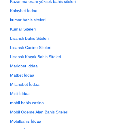
Kazanma oranı yüksek bahis siteleri
Kolaybet İddaa
kumar bahis siteleri
Kumar Siteleri
Lisanslı Bahis Siteleri
Lisanslı Casino Siteleri
Lisanslı Kaçak Bahis Siteleri
Mariobet İddaa
Matbet İddaa
Milanobet İddaa
Misli İddaa
mobil bahis casino
Mobil Ödeme Alan Bahis Siteleri
Mobilbahis İddaa