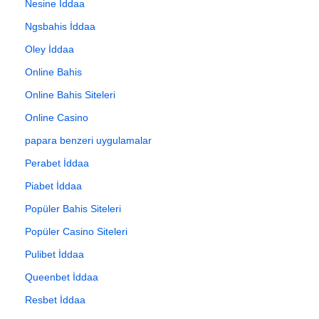
Nesine İddaa
Ngsbahis İddaa
Oley İddaa
Online Bahis
Online Bahis Siteleri
Online Casino
papara benzeri uygulamalar
Perabet İddaa
Piabet İddaa
Popüler Bahis Siteleri
Popüler Casino Siteleri
Pulibet İddaa
Queenbet İddaa
Resbet İddaa