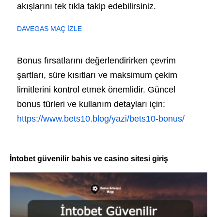
akışlarını tek tıkla takip edebilirsiniz.
DAVEGAS MAÇ İZLE
Bonus fırsatlarını değerlendirirken çevrim
şartları, süre kısıtları ve maksimum çekim
limitlerini kontrol etmek önemlidir. Güncel
bonus türleri ve kullanım detayları için:
https://www.bets10.blog/yazi/bets10-bonus/
İntobet güvenilir bahis ve casino sitesi giriş