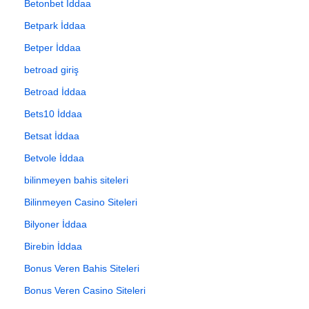
Betonbet İddaa
Betpark İddaa
Betper İddaa
betroad giriş
Betroad İddaa
Bets10 İddaa
Betsat İddaa
Betvole İddaa
bilinmeyen bahis siteleri
Bilinmeyen Casino Siteleri
Bilyoner İddaa
Birebin İddaa
Bonus Veren Bahis Siteleri
Bonus Veren Casino Siteleri