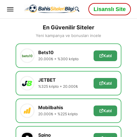
Lisanslı Site
En Güvenilir Siteler
Yeni kampanya ve bonusları incele
Bets10
Katıl
20.000₺ + %300 kripto
JETBET
Katıl
%325 kripto + 20.000₺
Mobilbahis
Katıl
20.000₺ + %225 kripto
Spino