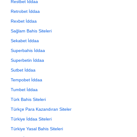
Restbet İddaa
Retrobet İddaa
Rexbet İddaa
Sağlam Bahis Siteleri
Sekabet İddaa
Superbahis İddaa
Superbetin İddaa
Sutbet İddaa
Tempobet İddaa
Tumbet İddaa
Türk Bahis Siteleri
Türkçe Para Kazandıran Siteler
Türkiye İddaa Siteleri
Türkiye Yasal Bahis Siteleri