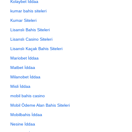
Kolaybet İddaa
kumar bahis siteleri
Kumar Siteleri
Lisanslı Bahis Siteleri
Lisanslı Casino Siteleri
Lisanslı Kaçak Bahis Siteleri
Mariobet İddaa
Matbet İddaa
Milanobet İddaa
Misli İddaa
mobil bahis casino
Mobil Ödeme Alan Bahis Siteleri
Mobilbahis İddaa
Nesine İddaa