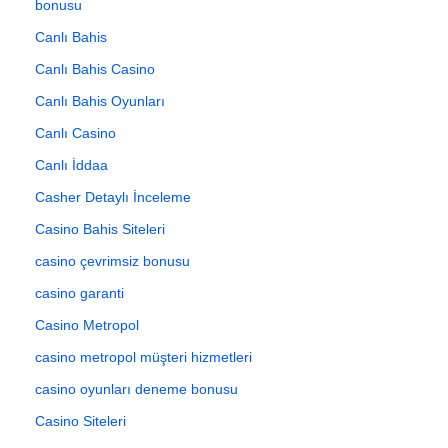
bonusu
Canlı Bahis
Canlı Bahis Casino
Canlı Bahis Oyunları
Canlı Casino
Canlı İddaa
Casher Detaylı İnceleme
Casino Bahis Siteleri
casino çevrimsiz bonusu
casino garanti
Casino Metropol
casino metropol müşteri hizmetleri
casino oyunları deneme bonusu
Casino Siteleri