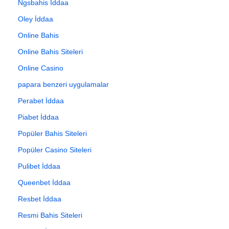
Ngsbahis İddaa
Oley İddaa
Online Bahis
Online Bahis Siteleri
Online Casino
papara benzeri uygulamalar
Perabet İddaa
Piabet İddaa
Popüler Bahis Siteleri
Popüler Casino Siteleri
Pulibet İddaa
Queenbet İddaa
Resbet İddaa
Resmi Bahis Siteleri