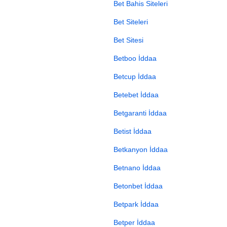
Bet Bahis Siteleri
Bet Siteleri
Bet Sitesi
Betboo İddaa
Betcup İddaa
Betebet İddaa
Betgaranti İddaa
Betist İddaa
Betkanyon İddaa
Betnano İddaa
Betonbet İddaa
Betpark İddaa
Betper İddaa