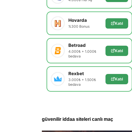
Hovarda
Katıl
%300 Bonus
Betroad
Katıl
4.000₺ + 1.000₺
bedava
Rexbet
Katıl
3.000₺ + 1.500₺
bedava
güvenilir iddaa siteleri canlı maç