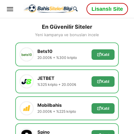
Lisanslı Site
En Güvenilir Siteler
Yeni kampanya ve bonusları incele
Bets10
Katıl
20.000₺ + %300 kripto
JETBET
Katıl
%325 kripto + 20.000₺
Mobilbahis
Katıl
20.000₺ + %225 kripto
Spino