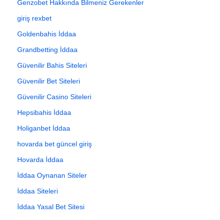
Genzobet Hakkında Bilmeniz Gerekenler
giriş rexbet
Goldenbahis İddaa
Grandbetting İddaa
Güvenilir Bahis Siteleri
Güvenilir Bet Siteleri
Güvenilir Casino Siteleri
Hepsibahis İddaa
Holiganbet İddaa
hovarda bet güncel giriş
Hovarda İddaa
İddaa Oynanan Siteler
İddaa Siteleri
İddaa Yasal Bet Sitesi