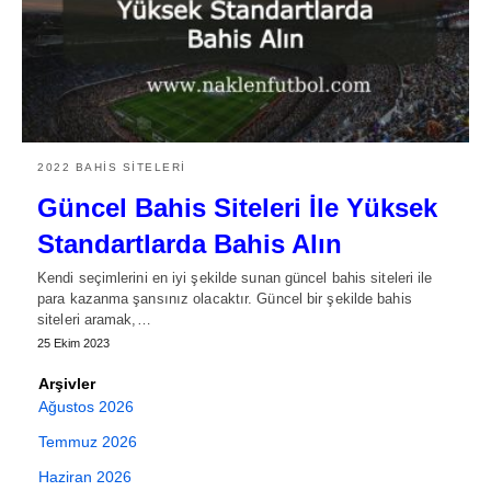
2022 BAHIS SITELERI
Güncel Bahis Siteleri İle Yüksek
Standartlarda Bahis Alın
Kendi seçimlerini en iyi şekilde sunan güncel bahis siteleri ile
para kazanma şansınız olacaktır. Güncel bir şekilde bahis
siteleri aramak,…
25 Ekim 2023
Arşivler
Ağustos 2026
Temmuz 2026
Haziran 2026