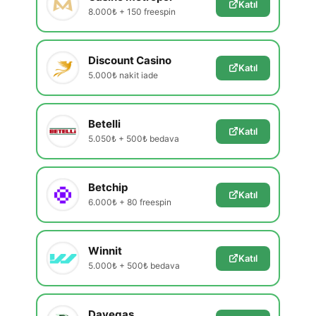
Katıl
8.000₺ + 150 freespin
Discount Casino
Katıl
5.000₺ nakit iade
Betelli
Katıl
5.050₺ + 500₺ bedava
Betchip
Katıl
6.000₺ + 80 freespin
Winnit
Katıl
5.000₺ + 500₺ bedava
Davegas