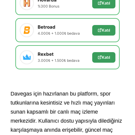
Katıl
%300 Bonus
Betroad
Katıl
4.000₺ + 1.000₺ bedava
Rexbet
Katıl
3.000₺ + 1.500₺ bedava
Davegas için hazırlanan bu platform, spor
tutkunlarına kesintisiz ve hızlı maç yayınları
sunan kapsamlı bir canlı maç izleme
merkezidir. Kullanıcı dostu yapısıyla dilediğiniz
karşılaşmaya anında erişebilir, güncel maç