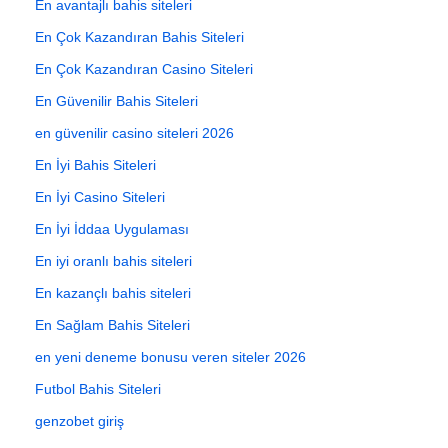
En avantajlı bahis siteleri
En Çok Kazandıran Bahis Siteleri
En Çok Kazandıran Casino Siteleri
En Güvenilir Bahis Siteleri
en güvenilir casino siteleri 2026
En İyi Bahis Siteleri
En İyi Casino Siteleri
En İyi İddaa Uygulaması
En iyi oranlı bahis siteleri
En kazançlı bahis siteleri
En Sağlam Bahis Siteleri
en yeni deneme bonusu veren siteler 2026
Futbol Bahis Siteleri
genzobet giriş