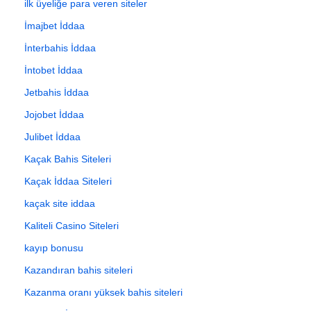
ilk üyeliğe para veren siteler
İmajbet İddaa
İnterbahis İddaa
İntobet İddaa
Jetbahis İddaa
Jojobet İddaa
Julibet İddaa
Kaçak Bahis Siteleri
Kaçak İddaa Siteleri
kaçak site iddaa
Kaliteli Casino Siteleri
kayıp bonusu
Kazandıran bahis siteleri
Kazanma oranı yüksek bahis siteleri