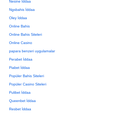
Nesine İddaa
Ngsbahis İddaa
Oley İddaa
Online Bahis
Online Bahis Siteleri
Online Casino
papara benzeri uygulamalar
Perabet İddaa
Piabet İddaa
Popüler Bahis Siteleri
Popüler Casino Siteleri
Pulibet İddaa
Queenbet İddaa
Resbet İddaa