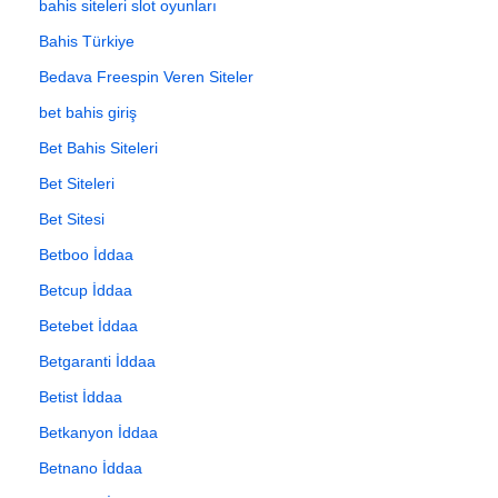
bahis siteleri slot oyunları
Bahis Türkiye
Bedava Freespin Veren Siteler
bet bahis giriş
Bet Bahis Siteleri
Bet Siteleri
Bet Sitesi
Betboo İddaa
Betcup İddaa
Betebet İddaa
Betgaranti İddaa
Betist İddaa
Betkanyon İddaa
Betnano İddaa