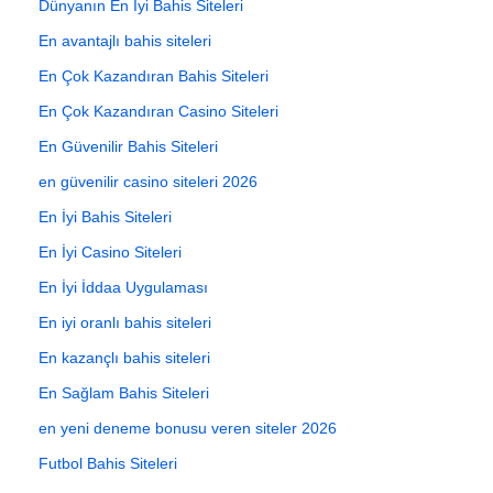
Dünyanın En İyi Bahis Siteleri
En avantajlı bahis siteleri
En Çok Kazandıran Bahis Siteleri
En Çok Kazandıran Casino Siteleri
En Güvenilir Bahis Siteleri
en güvenilir casino siteleri 2026
En İyi Bahis Siteleri
En İyi Casino Siteleri
En İyi İddaa Uygulaması
En iyi oranlı bahis siteleri
En kazançlı bahis siteleri
En Sağlam Bahis Siteleri
en yeni deneme bonusu veren siteler 2026
Futbol Bahis Siteleri