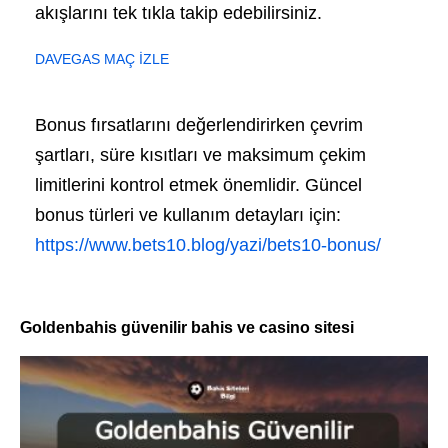
akışlarını tek tıkla takip edebilirsiniz.
DAVEGAS MAÇ İZLE
Bonus fırsatlarını değerlendirirken çevrim
şartları, süre kısıtları ve maksimum çekim
limitlerini kontrol etmek önemlidir. Güncel
bonus türleri ve kullanım detayları için:
https://www.bets10.blog/yazi/bets10-bonus/
Goldenbahis güvenilir bahis ve casino sitesi