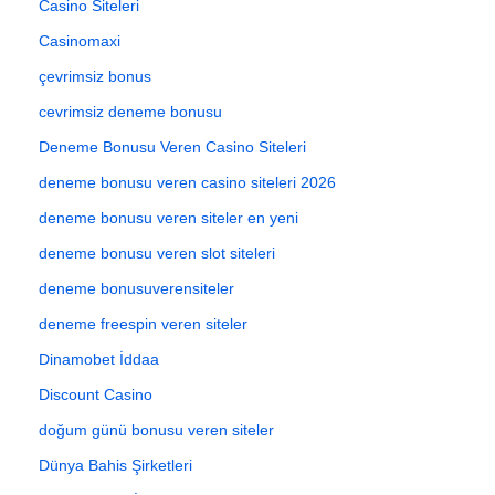
Casino Siteleri
Casinomaxi
çevrimsiz bonus
cevrimsiz deneme bonusu
Deneme Bonusu Veren Casino Siteleri
deneme bonusu veren casino siteleri 2026
deneme bonusu veren siteler en yeni
deneme bonusu veren slot siteleri
deneme bonusuverensiteler
deneme freespin veren siteler
Dinamobet İddaa
Discount Casino
doğum günü bonusu veren siteler
Dünya Bahis Şirketleri