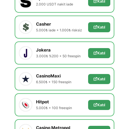
Katıl
2.000 USDT nakit iade
Casher
Katıl
5.000₺ iade + 1.000₺ risksiz
Jokera
Katıl
3.000₺ %200 + 50 freespin
CasinoMaxi
Katıl
6.500₺ + 150 freespin
Hitpot
Katıl
5.000₺ + 100 freespin
Casino Metropol