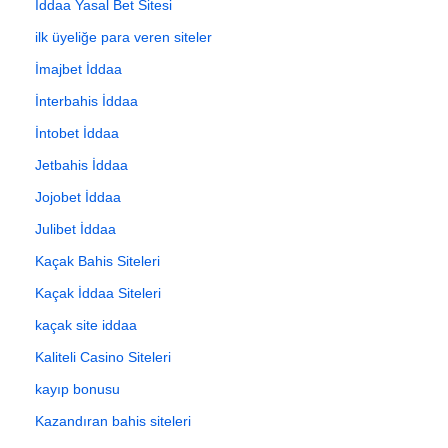
İddaa Yasal Bet Sitesi
ilk üyeliğe para veren siteler
İmajbet İddaa
İnterbahis İddaa
İntobet İddaa
Jetbahis İddaa
Jojobet İddaa
Julibet İddaa
Kaçak Bahis Siteleri
Kaçak İddaa Siteleri
kaçak site iddaa
Kaliteli Casino Siteleri
kayıp bonusu
Kazandıran bahis siteleri