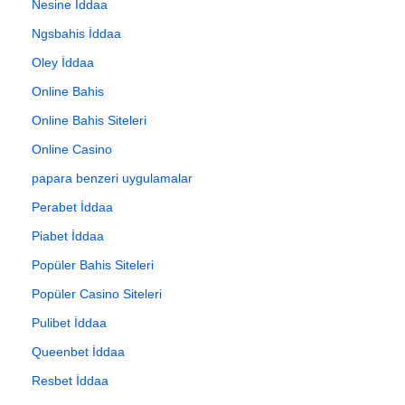
Nesine İddaa
Ngsbahis İddaa
Oley İddaa
Online Bahis
Online Bahis Siteleri
Online Casino
papara benzeri uygulamalar
Perabet İddaa
Piabet İddaa
Popüler Bahis Siteleri
Popüler Casino Siteleri
Pulibet İddaa
Queenbet İddaa
Resbet İddaa