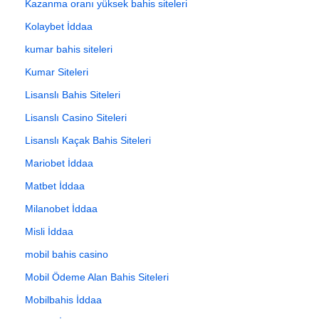
Kazanma oranı yüksek bahis siteleri
Kolaybet İddaa
kumar bahis siteleri
Kumar Siteleri
Lisanslı Bahis Siteleri
Lisanslı Casino Siteleri
Lisanslı Kaçak Bahis Siteleri
Mariobet İddaa
Matbet İddaa
Milanobet İddaa
Misli İddaa
mobil bahis casino
Mobil Ödeme Alan Bahis Siteleri
Mobilbahis İddaa