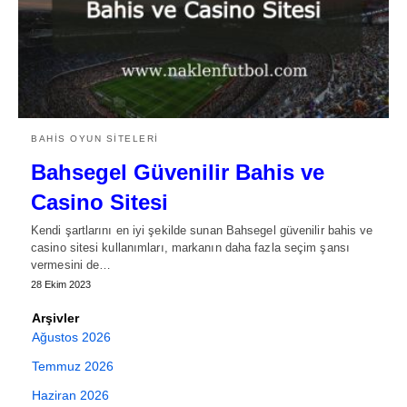
BAHIS OYUN SITELERI
Bahsegel Güvenilir Bahis ve
Casino Sitesi
Kendi şartlarını en iyi şekilde sunan Bahsegel güvenilir bahis ve
casino sitesi kullanımları, markanın daha fazla seçim şansı
vermesini de…
28 Ekim 2023
Arşivler
Ağustos 2026
Temmuz 2026
Haziran 2026