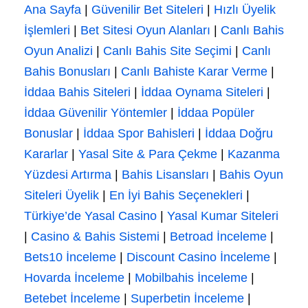
Ana Sayfa
|
Güvenilir Bet Siteleri
|
Hızlı Üyelik
İşlemleri
|
Bet Sitesi Oyun Alanları
|
Canlı Bahis
Oyun Analizi
|
Canlı Bahis Site Seçimi
|
Canlı
Bahis Bonusları
|
Canlı Bahiste Karar Verme
|
İddaa Bahis Siteleri
|
İddaa Oynama Siteleri
|
İddaa Güvenilir Yöntemler
|
İddaa Popüler
Bonuslar
|
İddaa Spor Bahisleri
|
İddaa Doğru
Kararlar
|
Yasal Site & Para Çekme
|
Kazanma
Yüzdesi Artırma
|
Bahis Lisansları
|
Bahis Oyun
Siteleri Üyelik
|
En İyi Bahis Seçenekleri
|
Türkiye’de Yasal Casino
|
Yasal Kumar Siteleri
|
Casino & Bahis Sistemi
|
Betroad İnceleme
|
Bets10 İnceleme
|
Discount Casino İnceleme
|
Hovarda İnceleme
|
Mobilbahis İnceleme
|
Betebet İnceleme
|
Superbetin İnceleme
|