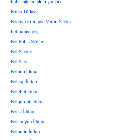
bahis siteleri slot oyunları
Bahis Türkiye
Bedava Freespin Veren Siteler
bet bahis giriş
Bet Bahis Siteleri
Bet Siteleri
Bet Sitesi
Betboo İddaa
Betcup İddaa
Betebet İddaa
Betgaranti İddaa
Betist İddaa
Betkanyon İddaa
Betnano İddaa