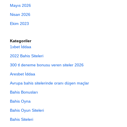
Mayıs 2026
Nisan 2026
Ekim 2023
Kategoriler
1xbet İddaa
2022 Bahis Siteleri
300 tl deneme bonusu veren siteler 2026
Aresbet İddaa
Avrupa bahis sitelerinde oranı düşen maçlar
Bahis Bonusları
Bahis Oyna
Bahis Oyun Siteleri
Bahis Siteleri