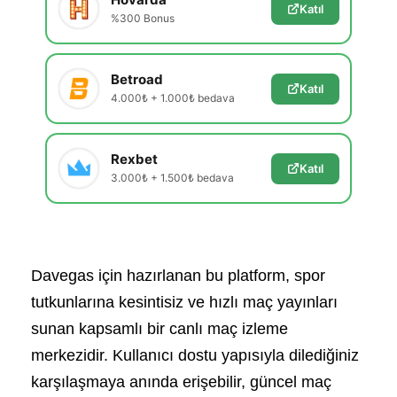
Katıl
%300 Bonus
Betroad
Katıl
4.000₺ + 1.000₺ bedava
Rexbet
Katıl
3.000₺ + 1.500₺ bedava
Davegas için hazırlanan bu platform, spor
tutkunlarına kesintisiz ve hızlı maç yayınları
sunan kapsamlı bir canlı maç izleme
merkezidir. Kullanıcı dostu yapısıyla dilediğiniz
karşılaşmaya anında erişebilir, güncel maç