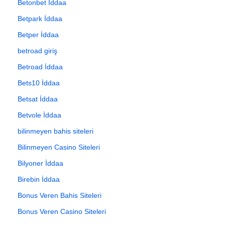
Betonbet İddaa
Betpark İddaa
Betper İddaa
betroad giriş
Betroad İddaa
Bets10 İddaa
Betsat İddaa
Betvole İddaa
bilinmeyen bahis siteleri
Bilinmeyen Casino Siteleri
Bilyoner İddaa
Birebin İddaa
Bonus Veren Bahis Siteleri
Bonus Veren Casino Siteleri