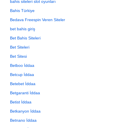
bahis siteleri slot oyunları
Bahis Türkiye
Bedava Freespin Veren Siteler
bet bahis giriş
Bet Bahis Siteleri
Bet Siteleri
Bet Sitesi
Betboo İddaa
Betcup İddaa
Betebet İddaa
Betgaranti İddaa
Betist İddaa
Betkanyon İddaa
Betnano İddaa