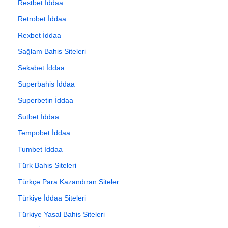
Restbet İddaa
Retrobet İddaa
Rexbet İddaa
Sağlam Bahis Siteleri
Sekabet İddaa
Superbahis İddaa
Superbetin İddaa
Sutbet İddaa
Tempobet İddaa
Tumbet İddaa
Türk Bahis Siteleri
Türkçe Para Kazandıran Siteler
Türkiye İddaa Siteleri
Türkiye Yasal Bahis Siteleri