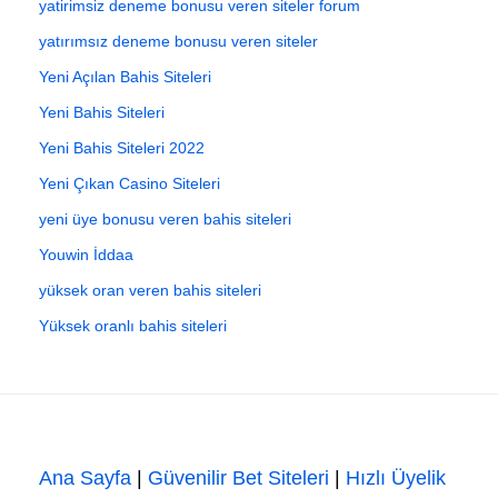
yatirimsiz deneme bonusu veren siteler forum
yatırımsız deneme bonusu veren siteler
Yeni Açılan Bahis Siteleri
Yeni Bahis Siteleri
Yeni Bahis Siteleri 2022
Yeni Çıkan Casino Siteleri
yeni üye bonusu veren bahis siteleri
Youwin İddaa
yüksek oran veren bahis siteleri
Yüksek oranlı bahis siteleri
Ana Sayfa
|
Güvenilir Bet Siteleri
|
Hızlı Üyelik