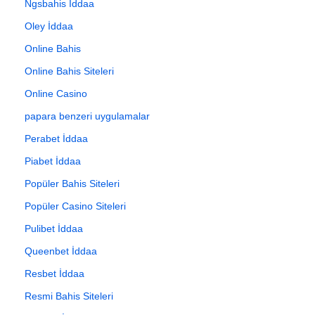
Ngsbahis İddaa
Oley İddaa
Online Bahis
Online Bahis Siteleri
Online Casino
papara benzeri uygulamalar
Perabet İddaa
Piabet İddaa
Popüler Bahis Siteleri
Popüler Casino Siteleri
Pulibet İddaa
Queenbet İddaa
Resbet İddaa
Resmi Bahis Siteleri