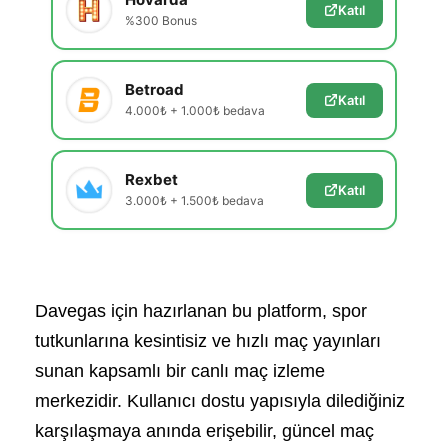
Katıl
%300 Bonus
Betroad
Katıl
4.000₺ + 1.000₺ bedava
Rexbet
Katıl
3.000₺ + 1.500₺ bedava
Davegas için hazırlanan bu platform, spor
tutkunlarına kesintisiz ve hızlı maç yayınları
sunan kapsamlı bir canlı maç izleme
merkezidir. Kullanıcı dostu yapısıyla dilediğiniz
karşılaşmaya anında erişebilir, güncel maç