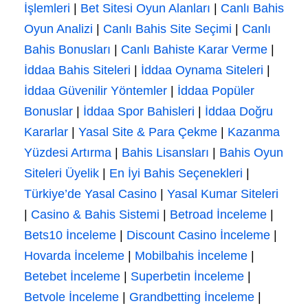
İşlemleri
|
Bet Sitesi Oyun Alanları
|
Canlı Bahis
Oyun Analizi
|
Canlı Bahis Site Seçimi
|
Canlı
Bahis Bonusları
|
Canlı Bahiste Karar Verme
|
İddaa Bahis Siteleri
|
İddaa Oynama Siteleri
|
İddaa Güvenilir Yöntemler
|
İddaa Popüler
Bonuslar
|
İddaa Spor Bahisleri
|
İddaa Doğru
Kararlar
|
Yasal Site & Para Çekme
|
Kazanma
Yüzdesi Artırma
|
Bahis Lisansları
|
Bahis Oyun
Siteleri Üyelik
|
En İyi Bahis Seçenekleri
|
Türkiye’de Yasal Casino
|
Yasal Kumar Siteleri
|
Casino & Bahis Sistemi
|
Betroad İnceleme
|
Bets10 İnceleme
|
Discount Casino İnceleme
|
Hovarda İnceleme
|
Mobilbahis İnceleme
|
Betebet İnceleme
|
Superbetin İnceleme
|
Betvole İnceleme
|
Grandbetting İnceleme
|