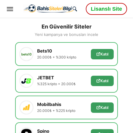
Lisanslı Site
En Güvenilir Siteler
Yeni kampanya ve bonusları incele
Bets10
Katıl
20.000₺ + %300 kripto
JETBET
Katıl
%325 kripto + 20.000₺
Mobilbahis
Katıl
20.000₺ + %225 kripto
Spino