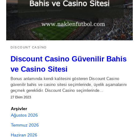
DISCOUNT CASINO
Discount Casino Güvenilir Bahis
ve Casino Sitesi
Bonus anlamında kendi kalitesini gösteren Discount Casino
güvenilir bahis ve casino sitesi seçimlerinde, üyelik aşamalarını
geçmek gereklidir. Discount Casino seçimlerinde…
27 Ekim 2023
Arşivler
Ağustos 2026
Temmuz 2026
Haziran 2026