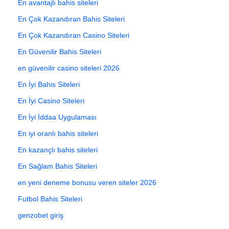
En avantajlı bahis siteleri
En Çok Kazandıran Bahis Siteleri
En Çok Kazandıran Casino Siteleri
En Güvenilir Bahis Siteleri
en güvenilir casino siteleri 2026
En İyi Bahis Siteleri
En İyi Casino Siteleri
En İyi İddaa Uygulaması
En iyi oranlı bahis siteleri
En kazançlı bahis siteleri
En Sağlam Bahis Siteleri
en yeni deneme bonusu veren siteler 2026
Futbol Bahis Siteleri
genzobet giriş