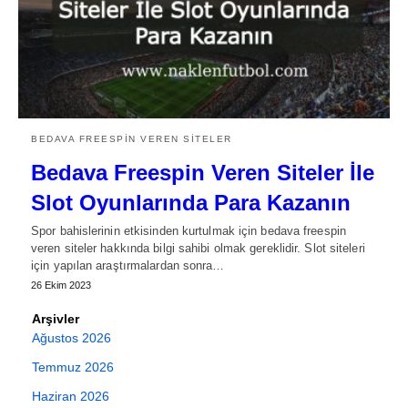
BEDAVA FREESPIN VEREN SITELER
Bedava Freespin Veren Siteler İle
Slot Oyunlarında Para Kazanın
Spor bahislerinin etkisinden kurtulmak için bedava freespin
veren siteler hakkında bilgi sahibi olmak gereklidir. Slot siteleri
için yapılan araştırmalardan sonra…
26 Ekim 2023
Arşivler
Ağustos 2026
Temmuz 2026
Haziran 2026