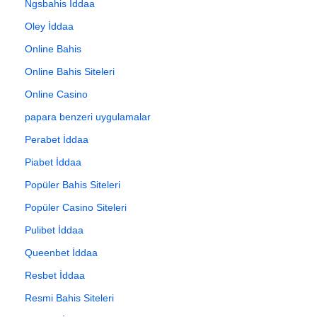
Ngsbahis İddaa
Oley İddaa
Online Bahis
Online Bahis Siteleri
Online Casino
papara benzeri uygulamalar
Perabet İddaa
Piabet İddaa
Popüler Bahis Siteleri
Popüler Casino Siteleri
Pulibet İddaa
Queenbet İddaa
Resbet İddaa
Resmi Bahis Siteleri