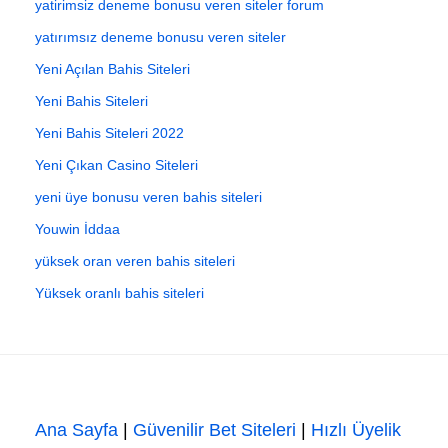
yatirimsiz deneme bonusu veren siteler forum
yatırımsız deneme bonusu veren siteler
Yeni Açılan Bahis Siteleri
Yeni Bahis Siteleri
Yeni Bahis Siteleri 2022
Yeni Çıkan Casino Siteleri
yeni üye bonusu veren bahis siteleri
Youwin İddaa
yüksek oran veren bahis siteleri
Yüksek oranlı bahis siteleri
Ana Sayfa
|
Güvenilir Bet Siteleri
|
Hızlı Üyelik