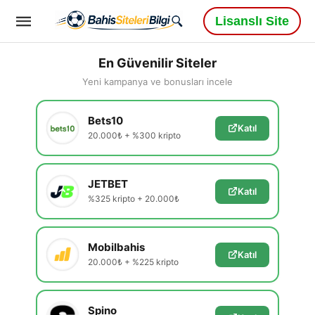
Lisanslı Site
En Güvenilir Siteler
Yeni kampanya ve bonusları incele
Bets10
Katıl
20.000₺ + %300 kripto
JETBET
Katıl
%325 kripto + 20.000₺
Mobilbahis
Katıl
20.000₺ + %225 kripto
Spino