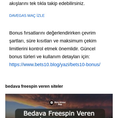
akışlarını tek tıkla takip edebilirsiniz.
DAVEGAS MAÇ İZLE
Bonus fırsatlarını değerlendirirken çevrim
şartları, süre kısıtları ve maksimum çekim
limitlerini kontrol etmek önemlidir. Güncel
bonus türleri ve kullanım detayları için:
https://www.bets10.blog/yazi/bets10-bonus/
bedava freespin veren siteler