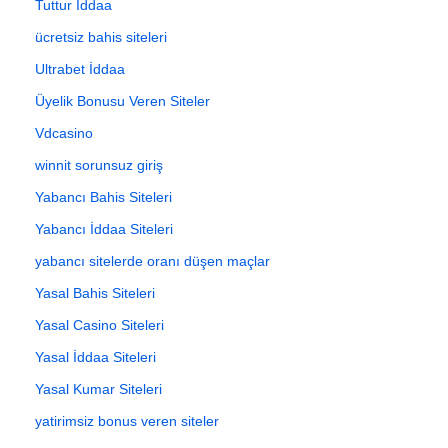
Tuttur İddaa
ücretsiz bahis siteleri
Ultrabet İddaa
Üyelik Bonusu Veren Siteler
Vdcasino
winnit sorunsuz giriş
Yabancı Bahis Siteleri
Yabancı İddaa Siteleri
yabancı sitelerde oranı düşen maçlar
Yasal Bahis Siteleri
Yasal Casino Siteleri
Yasal İddaa Siteleri
Yasal Kumar Siteleri
yatirimsiz bonus veren siteler