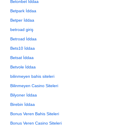
Betonbet İddaa
Betpark İddaa
Betper İddaa
betroad giriş
Betroad İddaa
Bets10 İddaa
Betsat İddaa
Betvole İddaa
bilinmeyen bahis siteleri
Bilinmeyen Casino Siteleri
Bilyoner İddaa
Birebin İddaa
Bonus Veren Bahis Siteleri
Bonus Veren Casino Siteleri