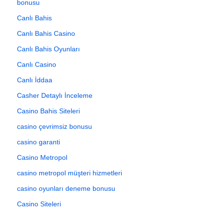
bonusu
Canlı Bahis
Canlı Bahis Casino
Canlı Bahis Oyunları
Canlı Casino
Canlı İddaa
Casher Detaylı İnceleme
Casino Bahis Siteleri
casino çevrimsiz bonusu
casino garanti
Casino Metropol
casino metropol müşteri hizmetleri
casino oyunları deneme bonusu
Casino Siteleri