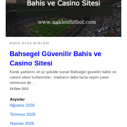
BAHIS OYUN SITELERI
Bahsegel Güvenilir Bahis ve
Casino Sitesi
Kendi şartlarını en iyi şekilde sunan Bahsegel güvenilir bahis ve
casino sitesi kullanımları, markanın daha fazla seçim şansı
vermesini de…
28 Ekim 2023
Arşivler
Ağustos 2026
Temmuz 2026
Haziran 2026