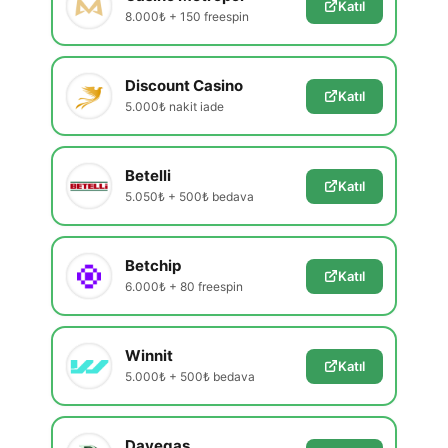
Katıl
8.000₺ + 150 freespin
Discount Casino
Katıl
5.000₺ nakit iade
Betelli
Katıl
5.050₺ + 500₺ bedava
Betchip
Katıl
6.000₺ + 80 freespin
Winnit
Katıl
5.000₺ + 500₺ bedava
Davegas