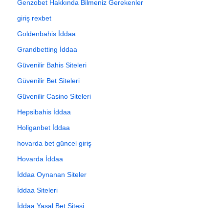
Genzobet Hakkında Bilmeniz Gerekenler
giriş rexbet
Goldenbahis İddaa
Grandbetting İddaa
Güvenilir Bahis Siteleri
Güvenilir Bet Siteleri
Güvenilir Casino Siteleri
Hepsibahis İddaa
Holiganbet İddaa
hovarda bet güncel giriş
Hovarda İddaa
İddaa Oynanan Siteler
İddaa Siteleri
İddaa Yasal Bet Sitesi