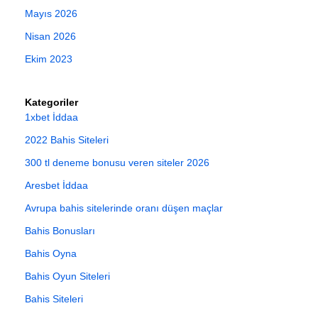
Mayıs 2026
Nisan 2026
Ekim 2023
Kategoriler
1xbet İddaa
2022 Bahis Siteleri
300 tl deneme bonusu veren siteler 2026
Aresbet İddaa
Avrupa bahis sitelerinde oranı düşen maçlar
Bahis Bonusları
Bahis Oyna
Bahis Oyun Siteleri
Bahis Siteleri