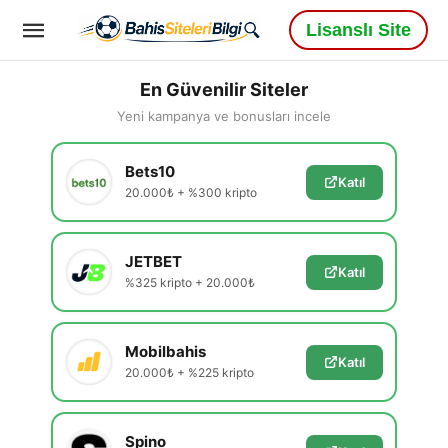
Lisanslı Site
En Güvenilir Siteler
Yeni kampanya ve bonusları incele
Bets10
Katıl
20.000₺ + %300 kripto
JETBET
Katıl
%325 kripto + 20.000₺
Mobilbahis
Katıl
20.000₺ + %225 kripto
Spino