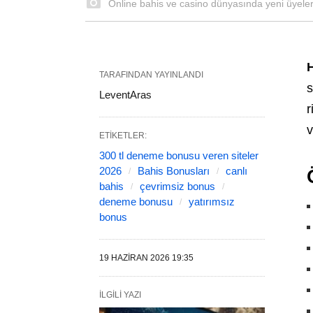
Online bahis ve casino dünyasında yeni üyeler
H
TARAFINDAN YAYINLANDI
s
LeventAras
r
v
ETIKETLER:
300 tl deneme bonusu veren siteler
2026
Bahis Bonusları
canlı
bahis
çevrimsiz bonus
deneme bonusu
yatırımsız
bonus
19 HAZIRAN 2026 19:35
İLGILI YAZI