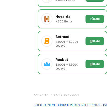
Hovarda
Katıl
%300 Bonus
Betroad
Katıl
4.000₺ + 1.000₺
bedava
Rexbet
Katıl
3.000₺ + 1.500₺
bedava
ANASAYFA
BAHIS BONUSLARI
300 TL DENEME BONUSU VEREN SITELER 2026
BA