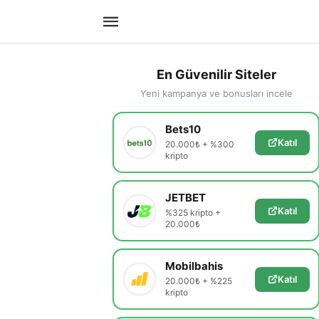
En Güvenilir Siteler
Yeni kampanya ve bonusları incele
Bets10
Katıl
20.000₺ + %300
kripto
JETBET
Katıl
%325 kripto +
20.000₺
Mobilbahis
Katıl
20.000₺ + %225
kripto