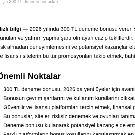
 için 300 TL deneme bonusları.
ızlı bilgi —
2026 yılında 300 TL deneme bonusu veren sit
unulan ve yatırım yapma şartı olmayan cazip tekliflerdir.
isk almadan deneyimlemesini ve potansiyel kazançlar elde
e lisanslı sitelerin bu tür promosyonları takip etmek, bahi
Önemli Noktalar
300 TL deneme bonusu, 2026’da yeni üyeler için avantaj
Bonusun çevrim şartlarını ve kullanım kurallarını dikkat
Güvenilir ve lisanslı platformları tercih etmek, finansal 
Bu bonuslar, siteleri risksiz denemek ve oyunları tanıma
Deneme bonusu kullanarak potansiyel kazanç elde etme ş
Farklı platformların bonus koşullarını karşılaştırmak en