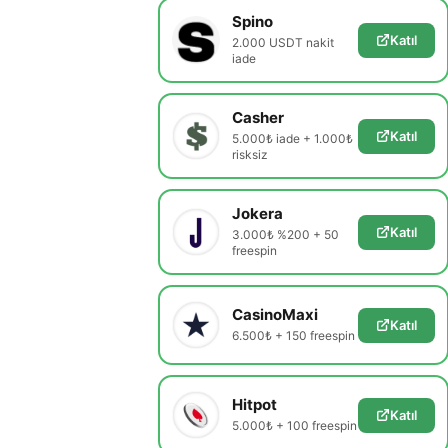
Spino
Katıl
2.000 USDT nakit
iade
Casher
Katıl
5.000₺ iade + 1.000₺
risksiz
Jokera
Katıl
3.000₺ %200 + 50
freespin
CasinoMaxi
Katıl
6.500₺ + 150 freespin
Hitpot
Katıl
5.000₺ + 100 freespin